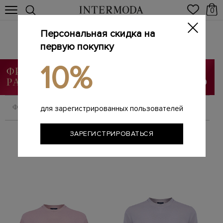
0
Персональная скидка на
HERNO
Главная
первую покупку
Мужчинам
Бренды
HERNO
/
/
/
10%
ФИЛЬТРОВАТЬ
СОРТИРОВАТЬ
для зарегистрированных пользователей
ЗАРЕГИСТРИРОВАТЬСЯ