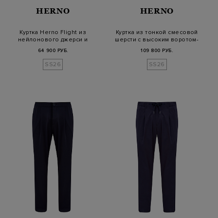
HERNO
HERNO
Куртка Herno Flight из
Куртка из тонкой смесовой
нейлонового джерси и
шерсти с высоким воротом-
мембраны
сто…
64 900 РУБ.
109 800 РУБ.
SS26
SS26