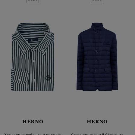
HERNO
HERNO
Хлопковая рубашка в полоску
Стеганая куртка Il Giacco из