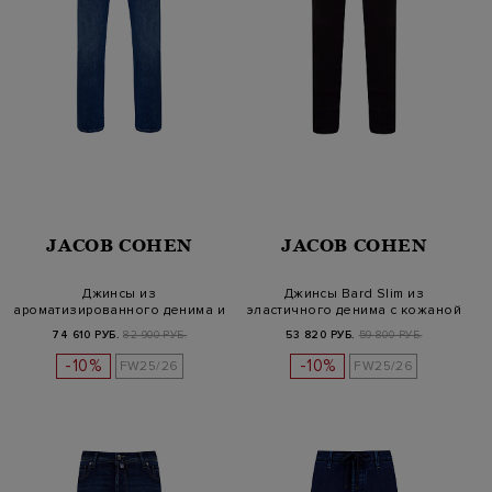
JACOB COHEN
JACOB COHEN
Джинсы из
Джинсы Bard Slim из
ароматизированного денима и
эластичного денима с кожаной
кашемира с кожан…
нашив…
74 610 РУБ.
82 900 РУБ.
53 820 РУБ.
59 800 РУБ.
-10%
-10%
FW25/26
FW25/26