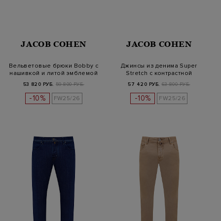
JACOB COHEN
JACOB COHEN
Вельветовые брюки Bobby с
Джинсы из денима Super
нашивкой и литой эмблемой
Stretch с контрастной
прострочк…
53 820 РУБ.
59 800 РУБ.
57 420 РУБ.
63 800 РУБ.
-10%
-10%
FW25/26
FW25/26