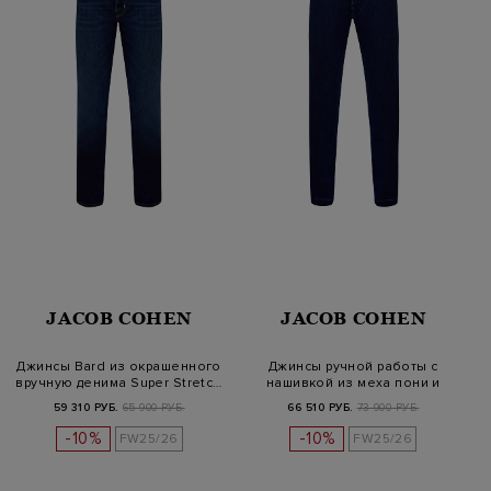
JACOB COHEN
JACOB COHEN
Джинсы Bard из окрашенного
Джинсы ручной работы с
вручную денима Super Stretc…
нашивкой из меха пони и
кулиско…
59 310 РУБ.
65 900 РУБ.
66 510 РУБ.
73 900 РУБ.
-10%
-10%
FW25/26
FW25/26