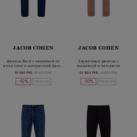
JACOB COHEN
JACOB COHEN
Джинсы Bard с нашивкой из
Зауженные джинсы с
меха пони и контрастной прос…
вышивкой и патчем из
сафьяновой кож…
51 660 РУБ.
57 400 РУБ.
53 820 РУБ.
59 800 РУБ.
-10%
-10%
FW25/26
FW25/26