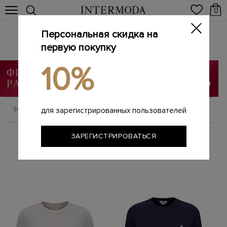
0
Персональная скидка на
JACOB COHEN
Главная
первую покупку
Мужчинам
Бренды
JACOB COHEN
/
/
/
10%
ФИЛЬТРОВАТЬ
СОРТИРОВАТЬ
для зарегистрированных пользователей
ЗАРЕГИСТРИРОВАТЬСЯ