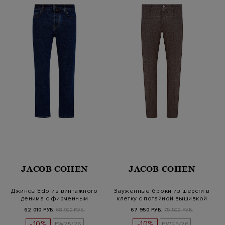
JACOB COHEN
JACOB COHEN
Джинсы Edo из винтажного
Зауженные брюки из шерсти в
денима с фирменным
клетку с потайной вышивкой
парфюмом
62 010 РУБ.
68 900 РУБ.
67 950 РУБ.
75 500 РУБ.
-10%
-10%
FW25/26
FW25/26