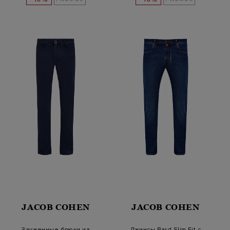
JACOB COHEN
JACOB COHEN
Зауженные брюки из
Джинсы Bard Slim Fit с