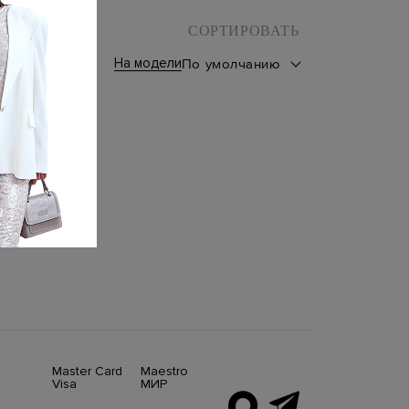
СОРТИРОВАТЬ
На модели
По умолчанию
Master Card
Maestro
Visa
МИР