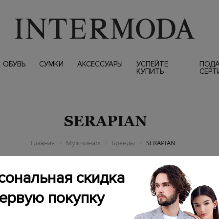
ОБУВЬ
СУМКИ
АКСЕССУАРЫ
УСПЕЙТЕ
ПОД
КУПИТЬ
СЕРТ
SERAPIAN
Главная
Мужчинам
Бренды
SERAPIAN
/
/
/
сональная скидка
первую покупку