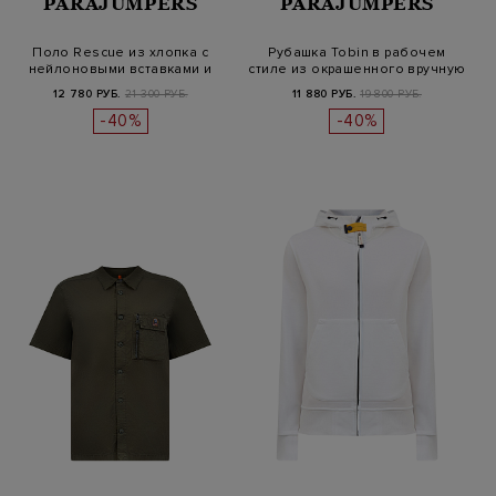
PARAJUMPERS
PARAJUMPERS
Поло Rescue из хлопка с
Рубашка Tobin в рабочем
нейлоновыми вставками и
стиле из окрашенного вручную
караби…
т…
12 780 РУБ.
21 300 РУБ.
11 880 РУБ.
19 800 РУБ.
-40%
-40%