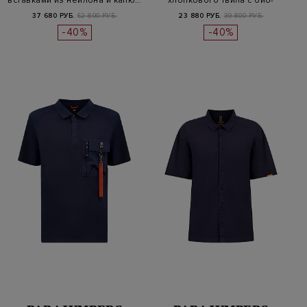
вставками из нейлона и капю…
хлопкового твила с био-
окраской
37 680 РУБ.
62 800 РУБ.
23 880 РУБ.
39 800 РУБ.
-40%
-40%