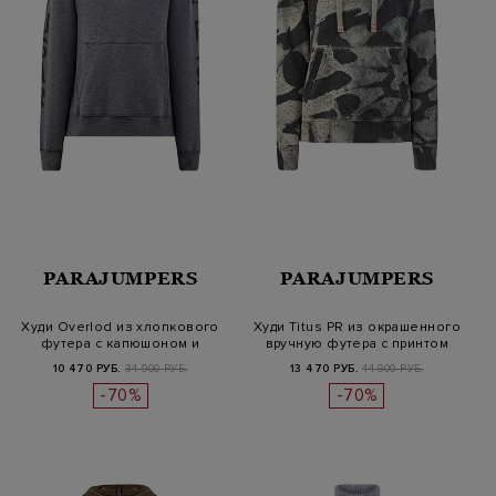
PARAJUMPERS
PARAJUMPERS
Худи Overlod из хлопкового
Худи Titus PR из окрашенного
футера с капюшоном и
вручную футера с принтом
принто…
10 470 РУБ.
34 900 РУБ.
13 470 РУБ.
44 900 РУБ.
-70%
-70%