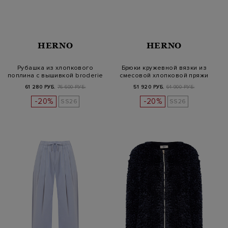
HERNO
HERNO
Рубашка из хлопкового
Брюки кружевной вязки из
поплина с вышивкой broderie
смесовой хлопковой пряжи
angl…
61 280 РУБ.
76 600 РУБ.
51 920 РУБ.
64 900 РУБ.
-20%
-20%
SS26
SS26