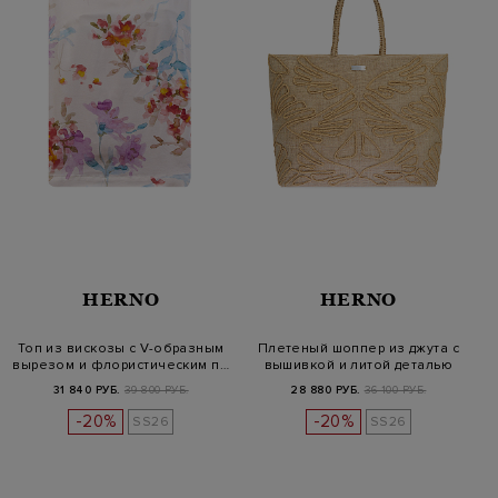
HERNO
HERNO
Топ из вискозы с V-образным
Плетеный шоппер из джута с
вырезом и флористическим п…
вышивкой и литой деталью
31 840 РУБ.
39 800 РУБ.
28 880 РУБ.
36 100 РУБ.
-20%
-20%
SS26
SS26