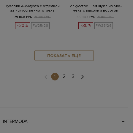
Пуховик А-силуэта с отделкой
Искусственная шуба из эко-
из искусственного меха
меха с высоким воротом
79 840 РУБ.
99 800 РУБ.
55 860 РУБ.
79 800 РУБ.
-20%
-30%
FW25/26
FW25/26
ПОКАЗАТЬ ЕЩЕ
(current)
1
2
3
INTERMODA
Галерея бутиков INTERMODA представляет более 60
брендов на 4 этажах в самом центре города. На сайте