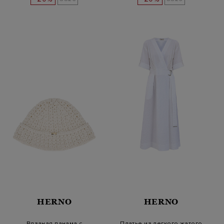
HERNO
HERNO
Вязаная панама с
Платье из легкого жатого