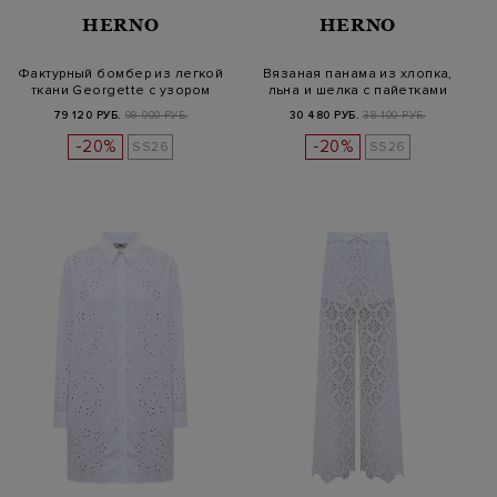
HERNO
HERNO
Фактурный бомбер из легкой
Вязаная панама из хлопка,
ткани Georgette с узором
льна и шелка с пайетками
79 120 РУБ.
98 900 РУБ.
30 480 РУБ.
38 100 РУБ.
-20%
-20%
SS26
SS26