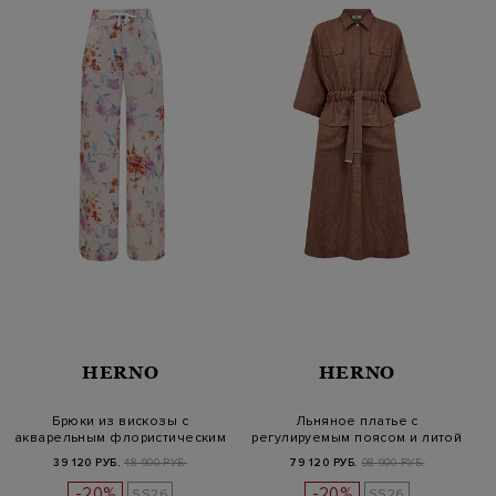
HERNO
HERNO
Брюки из вискозы с
Льняное платье с
акварельным флористическим
регулируемым поясом и литой
принтом
деталью
39 120 РУБ.
48 900 РУБ.
79 120 РУБ.
98 900 РУБ.
-20%
-20%
SS26
SS26