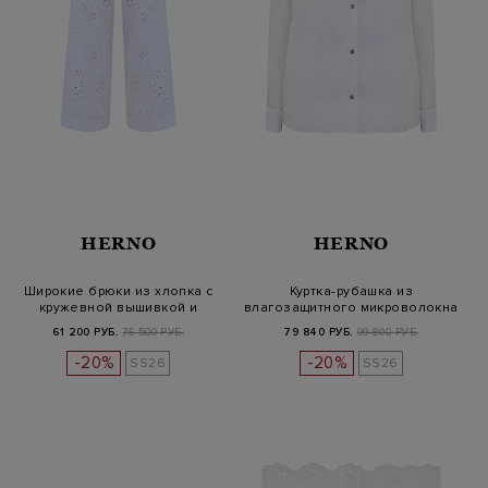
HERNO
HERNO
Широкие брюки из хлопка с
Куртка-рубашка из
кружевной вышивкой и
влагозащитного микроволокна
кулиско…
с литой…
61 200 РУБ.
76 500 РУБ.
79 840 РУБ.
99 800 РУБ.
-20%
-20%
SS26
SS26