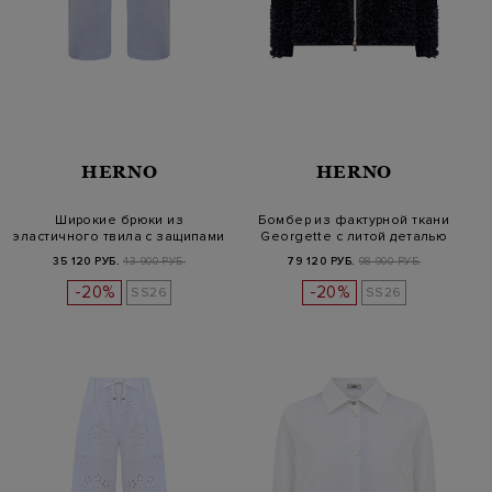
HERNO
HERNO
Широкие брюки из
Бомбер из фактурной ткани
эластичного твила с защипами
Georgette с литой деталью
и кулиск…
35 120 РУБ.
43 900 РУБ.
79 120 РУБ.
98 900 РУБ.
-20%
-20%
SS26
SS26