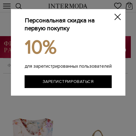
0
Персональная скидка на
HERNO
Главная
первую покупку
Женщинам
Бренды
HERNO
/
/
/
10%
ФИЛЬТРОВАТЬ
СОРТИРОВАТЬ
для зарегистрированных пользователей
ЗАРЕГИСТРИРОВАТЬСЯ