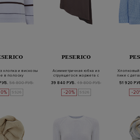
ESERICO
PESERICO
PE
з хлопка и вискозы
Асимметричная юбка из
Хлопковый
е в полоску
струящегося жоржета с
пике с дета
разрезом
РУБ.
56 800 РУБ.
39 840 РУБ.
49 800 РУБ.
51 920 РУ
20%
-20%
-20
SS26
SS26