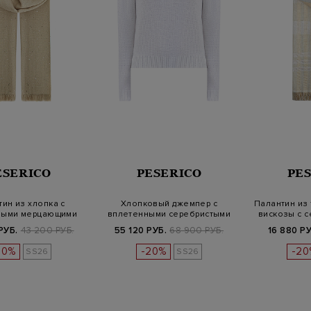
ESERICO
PESERICO
PE
ин из хлопка с
Хлопковый джемпер с
Палантин из 
ными мерцающими
вплетенными серебристыми
вискозы с с
пайетками
пайетками
РУБ.
43 200 РУБ.
55 120 РУБ.
68 900 РУБ.
16 880 РУ
20%
-20%
-20
SS26
SS26