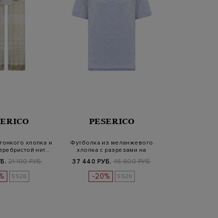
SERICO
PESERICO
тонкого хлопка и
Футболка из меланжевого
еребристой нит…
хлопка с разрезами на
кнопках
Б.
21 100 РУБ.
37 440 РУБ.
46 800 РУБ.
%
-20%
SS26
SS26