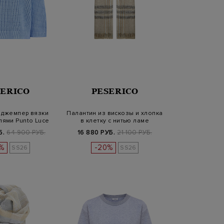
SERICO
PESERICO
 джемпер вязки
Палантин из вискозы и хлопка
лями Punto Luce
в клетку с нитью ламе
Б.
64 900 РУБ.
16 880 РУБ.
21 100 РУБ.
%
-20%
SS26
SS26