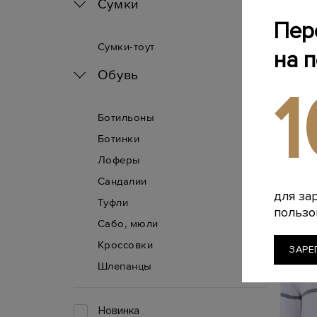
Сумки
Пер
Сумки-тоут
на 
Обувь
P
Легкий д
Ботильоны
поло и 
Ботинки
46 240 
Лоферы
-
Сандалии
для за
Туфли
пользо
Сабо, мюли
Кроссовки
ЗАРЕ
Шлепанцы
Новинка