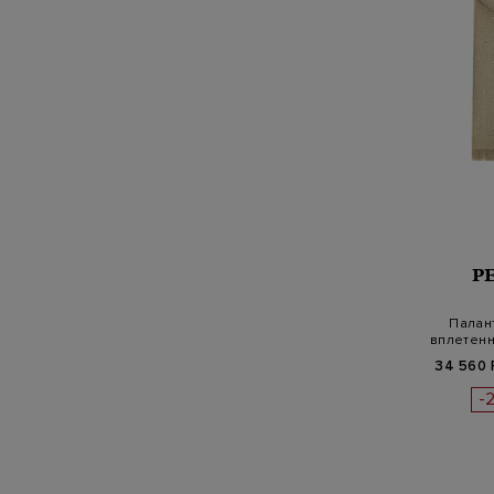
P
Палант
вплетен
34 560 
-