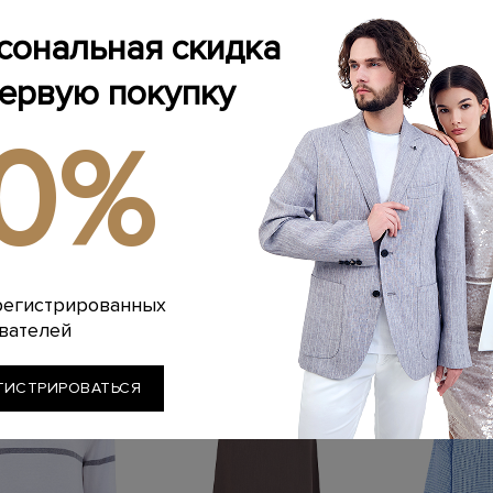
сональная скидка
первую покупку
ESERICO
PESERICO
PE
10%
жемпер с воротом
Палантин из хлопка и модала с
Рубашка 
мерцающей нитью
мерцающей нитью ламе
поплина st
ламе
P
РУБ.
57 800 РУБ.
23 120 РУБ.
28 900 РУБ.
58 240 РУ
20%
-20%
-20
SS26
SS26
регистрированных
вателей
ГИСТРИРОВАТЬСЯ