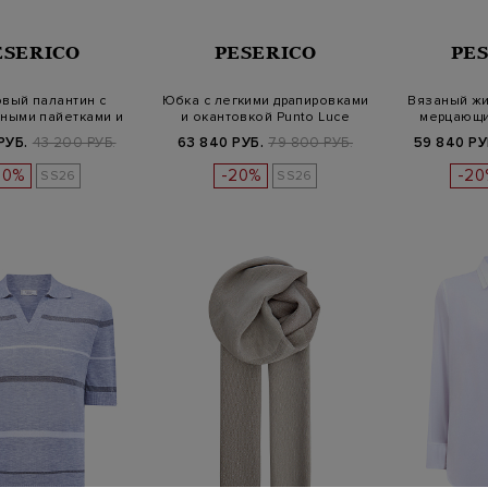
ESERICO
PESERICO
PE
вый палантин с
Юбка с легкими драпировками
Вязаный жи
ными пайетками и
и окантовкой Punto Luce
мерцающи
бахромой
РУБ.
43 200 РУБ.
63 840 РУБ.
79 800 РУБ.
59 840 РУ
20%
-20%
-20
SS26
SS26