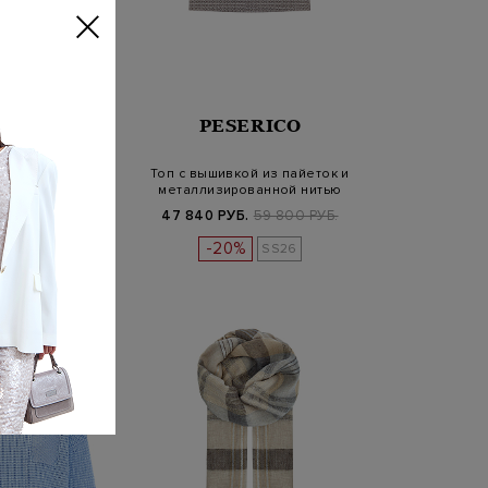
SERICO
PESERICO
из хлопкового
Топ с вышивкой из пайеток и
retch с декором
металлизированной нитью
unto…
Б.
72 800 РУБ.
47 840 РУБ.
59 800 РУБ.
%
-20%
SS26
SS26