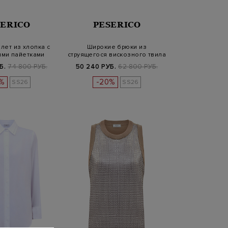
SERICO
PESERICO
лет из хлопка с
Широкие брюки из
ми пайетками
струящегося вискозного твила
с принто…
Б.
74 800 РУБ.
50 240 РУБ.
62 800 РУБ.
%
-20%
SS26
SS26