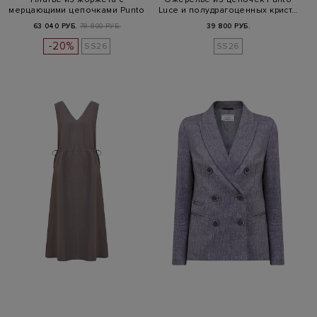
мерцающими цепочками Punto
Luce и полудрагоценных крист…
Luce
63 040 РУБ.
78 800 РУБ.
39 800 РУБ.
-20%
SS26
SS26