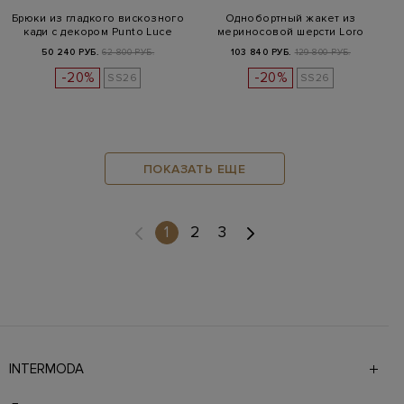
Брюки из гладкого вискозного
Однобортный жакет из
кади с декором Punto Luce
мериносовой шерсти Loro
Piana
50 240 РУБ.
62 800 РУБ.
103 840 РУБ.
129 800 РУБ.
-20%
-20%
SS26
SS26
ПОКАЗАТЬ ЕЩЕ
(current)
1
2
3
INTERMODA
Галерея бутиков INTERMODA представляет более 60
брендов на 4 этажах в самом центре города. На сайте