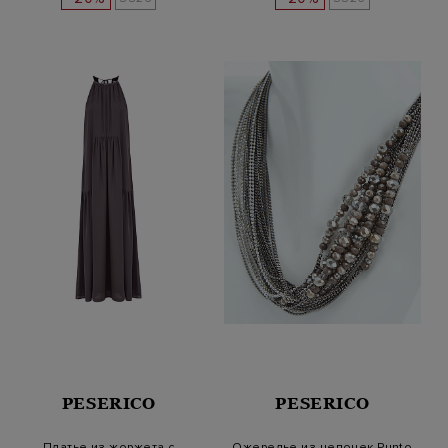
PESERICO
PESERICO
Платье из жоржета с
Ожерелье из цепочек Punto