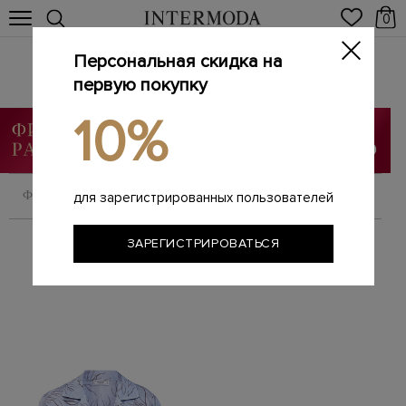
0
Персональная скидка на
PESERICO
Главная
первую покупку
Женщинам
Бренды
PESERICO
/
/
/
10%
ФИЛЬТРОВАТЬ
СОРТИРОВАТЬ
для зарегистрированных пользователей
ЗАРЕГИСТРИРОВАТЬСЯ