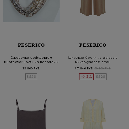
PESERICO
PESERICO
Ожерелье с эффектом
Широкие брюки из атласа с
многослойности из цепочек и
микро-узором в тон
криста…
39 800 РУБ.
47 840 РУБ.
59 800 РУБ.
-20%
SS26
SS26