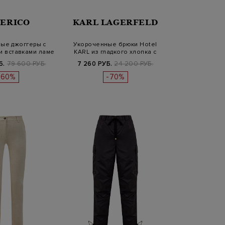
SERICO
KARL LAGERFELD
ые джоггеры с
Укороченные брюки Hotel
и вставками ламе
KARL из гладкого хлопка с
и н…
выши…
Б.
79 600 РУБ.
7 260 РУБ.
24 200 РУБ.
-60%
-70%