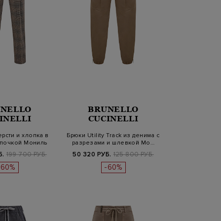
NELLO
BRUNELLO
INELLI
CUCINELLI
рсти и хлопка в
Брюки Utility Track из денима с
епочкой Мониль
разрезами и шлевкой Мо…
Б.
199 700 РУБ.
50 320 РУБ.
125 800 РУБ.
-60%
-60%