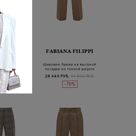
A FILIPPI
FABIANA FILIPPI
одного кроя из
Широкие брюки на высокой
рстяной ткани
посадке из тонкой шерсти
Б.
94 800 РУБ.
28 440 РУБ.
94 800 РУБ.
-70%
-70%