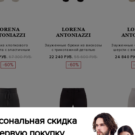
LORENA
LORENA
LO
TONIAZZI
ANTONIAZZI
ANT
 из хлопкового
Зауженные брюки из вискозы
Зауженные 
та с эластичным
с трикотажной деталью
шерсти с в
ясом на ку…
РУБ.
67 300 РУБ.
22 240 РУБ.
55 600 РУБ.
24 840 РУ
-60%
-60%
сональная скидка
первую покупку