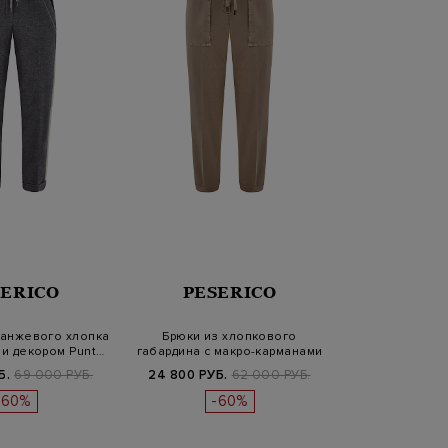
SERICO
PESERICO
ланжевого хлопка
Брюки из хлопкового
 и декором Punt…
габардина с макро-карманами
и отво…
Б.
69 000 РУБ.
24 800 РУБ.
62 000 РУБ.
-60%
-60%