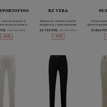
YPORTOFINO
RE VERA
PE
 теплой шерсти и
Брюки из тонкой шерсти
Укороченн
 вязаным узором в
мериноса с ювелирными
трикотажным
кле…
цепочками
РУБ.
176 100 РУБ.
20 730 РУБ.
69 100 РУБ.
31 840 РУ
-60%
-70%