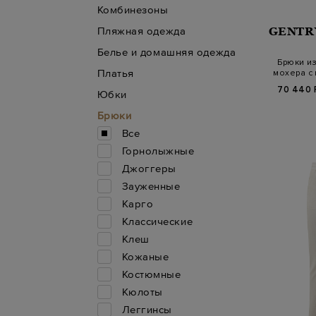
Комбинезоны
Пляжная одежда
GENTR
Белье и домашняя одежда
Брюки из
Платья
мохера с
70 440 
Юбки
Брюки
Все
Горнолыжные
Джоггеры
Зауженные
Карго
Классические
Клеш
Кожаные
Костюмные
Кюлоты
Леггинсы