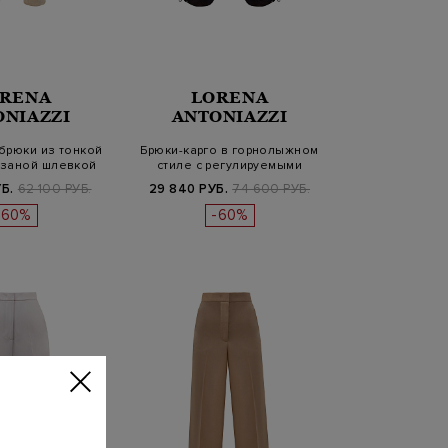
RENA
LORENA
ONIAZZI
ANTONIAZZI
брюки из тонкой
Брюки-карго в горнолыжном
язаной шлевкой
стиле с регулируемыми
манжет…
Б.
62 100 РУБ.
29 840 РУБ.
74 600 РУБ.
-60%
-60%