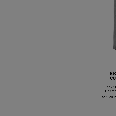
B
CU
Брюки 
шерст
цеп
51 920 