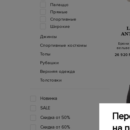
Палаццо
Прямые
Спортивные
Широкие
AN
Джинсы
Брюки
Спортивные костюмы
вельве
по
Топы
26 920 
Рубашки
Верхняя одежда
Толстовки
Новинка
SALE
Пер
Скидка от 50%
на 
Скидка от 60%