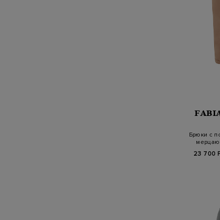
FABI
Брюки с п
мерцаю
23 700 