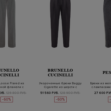
RUNELLO
BRUNELLO
PE
CINELLI
CUCINELLI
Loose Flared из
Укороченные брюки Baggy
Брюки из ме
яной фланели с
Cigarette из шерсти с
с лампасами
очкой Мон…
блестящи…
РУБ.
129 800 РУБ.
51 560 РУБ.
128 900 РУБ.
27 600 РУ
-60%
-60%