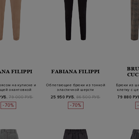
BRU
ANA FILIPPI
FABIANA FILIPPI
CUC
оясом на кулиске и
Облегающие брюки из тонкой
Брюки из ше
щей окантовкой
эластичной шерсти
клетку с ц
РУБ.
79 000 РУБ.
25 950 РУБ.
86 500 РУБ.
79 880 РУ
-70%
-70%