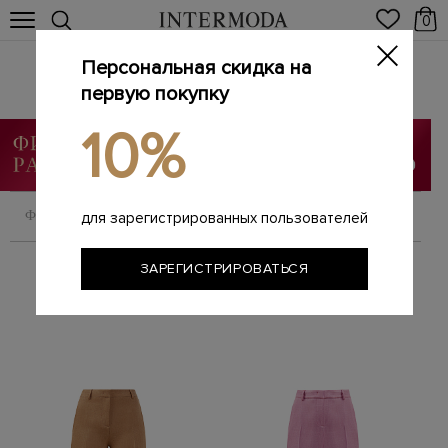
0
Персональная скидка на
Женские брюки
Главная
первую покупку
Женщинам
Одежда
Брюки
/
/
/
10%
ФИЛЬТРОВАТЬ
СОРТИРОВАТЬ
для зарегистрированных пользователей
ЗАРЕГИСТРИРОВАТЬСЯ