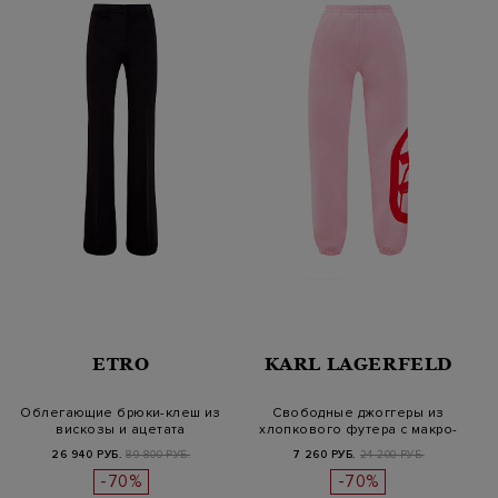
ETRO
KARL LAGERFELD
Облегающие брюки-клеш из
Свободные джоггеры из
вискозы и ацетата
хлопкового футера с макро-
принто…
26 940 РУБ.
89 800 РУБ.
7 260 РУБ.
24 200 РУБ.
-70%
-70%