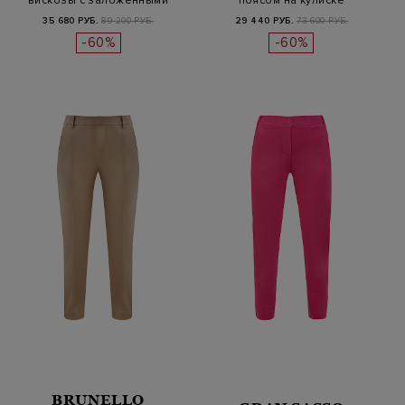
вискозы с заложенными
поясом на кулиске
складками
35 680 РУБ.
89 200 РУБ.
29 440 РУБ.
73 600 РУБ.
-60%
-60%
BRUNELLO