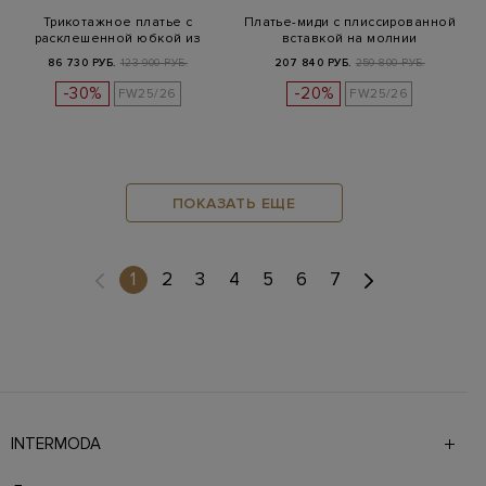
Трикотажное платье с
Платье-миди с плиссированной
расклешенной юбкой из
вставкой на молнии
вискозного…
86 730 РУБ.
123 900 РУБ.
207 840 РУБ.
259 800 РУБ.
-30%
-20%
FW25/26
FW25/26
ПОКАЗАТЬ ЕЩЕ
(current)
1
2
3
4
5
6
7
INTERMODA
Галерея бутиков INTERMODA представляет более 60
брендов на 4 этажах в самом центре города. На сайте