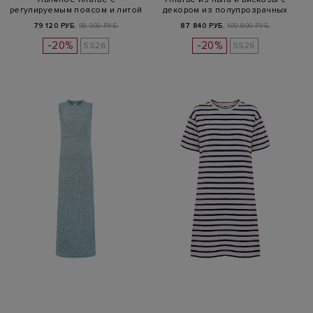
регулируемым поясом и литой
декором из полупрозрачных
деталью
п…
79 120 РУБ.
98 900 РУБ.
87 840 РУБ.
109 800 РУБ.
-20%
-20%
SS26
SS26