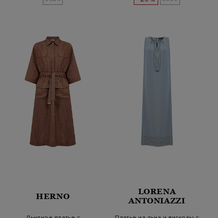
LORENA
HERNO
ANTONIAZZI
Льняное платье с
Платье из льна и вискозы с