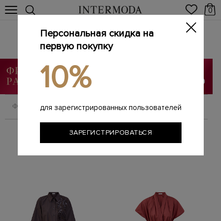
0
Персональная скидка на
Брендовые женские платья
Главная
первую покупку
Женщинам
Одежда
Платья
/
/
/
10%
ФИЛЬТРОВАТЬ
СОРТИРОВАТЬ
для зарегистрированных пользователей
ЗАРЕГИСТРИРОВАТЬСЯ