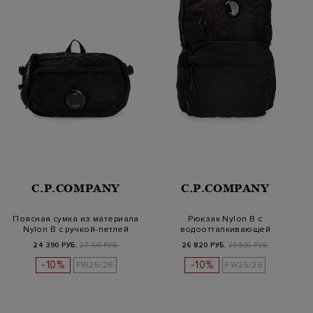
C.P.COMPANY
C.P.COMPANY
Поясная сумка из материала
Рюкзак Nylon B с
Nylon B с ручкой-петлей
водоотталкивающей
обработкой и линзой
24 390 РУБ.
27 100 РУБ.
26 820 РУБ.
29 800 РУБ.
-10%
-10%
FW25/26
FW25/26