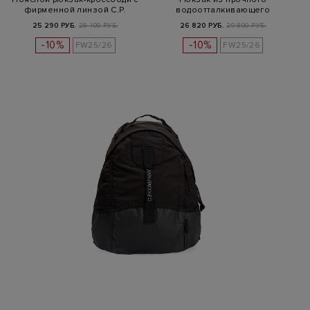
фирменной линзой C.P.
водоотталкивающего
материала Nylon…
25 290 РУБ.
28 100 РУБ.
26 820 РУБ.
29 800 РУБ.
-10%
-10%
FW25/26
FW25/26