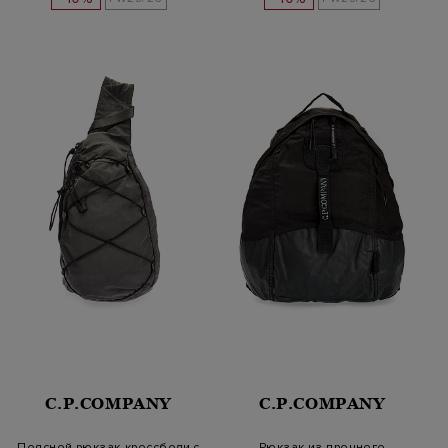
C.P.COMPANY
C.P.COMPANY
Поясной рюкзак-кроссбоди с
Рюкзак из прочного