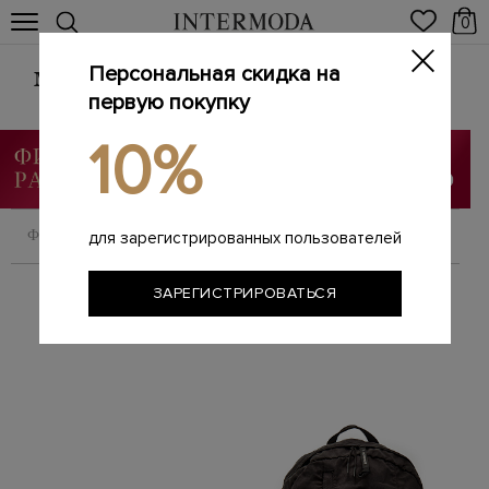
0
Персональная скидка на
Мужские сумки из натуральной кожи
первую покупку
Главная
Мужчинам
Сумки
/
/
10%
ФИЛЬТРОВАТЬ
СОРТИРОВАТЬ
для зарегистрированных пользователей
ЗАРЕГИСТРИРОВАТЬСЯ