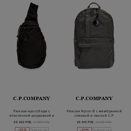
C.P.COMPANY
C.P.COMPANY
Рюкзак-кроссбоди с
Рюкзак Nylon B с мембранной
эластичной шнуровкой и
спинкой и линзой C.P.
линзой
25 020 РУБ.
27 800 РУБ.
26 910 РУБ.
29 900 РУБ.
-10%
-10%
FW25/26
FW25/26