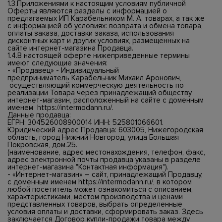
1.3.Приложениями к настоящим условиям публичной
Оферты являются разделы с информацией о
предлагаемых ИП Карабельником М. А. товарах, а так же
с информацией об условиях: возврата и обмена товара,
оплаты заказа, доставки заказа, использования
дисконтных карт и других условиях, размещённых на
сайте интернет-магазина Продавца.
1.4.В настоящей оферте нижеприведенные термины
имеют следующие значения:
- «Продавец» - Индивидуальный
предприниматель Карабельник Михаил Аронович,
осуществляющий коммерческую деятельность по
реализации Товара через принадлежащий обществу
интернет-магазин, расположенный на сайте с доменным
именем
https://intermodann.ru/
.
Данные продавца:
ЕГРН: 304526008900014 ИНН: 525801066601.
Юридический адрес Продавца: 603005, Нижегородская
область, город Нижний Новгород, улица Большая
Покровская, дом.25.
(наименование, адрес местонахождения, телефон, факс,
адрес электронной почты продавца указаны в разделе
интернет-магазина "Контактная информация").
- «Интернет-магазин» – сайт, принадлежащий Продавцу,
с доменным именем
https://intermodann.ru/
, в котором
любой посетитель может ознакомиться с описанием,
характеристиками, местом производства и ценами
представленных товаров, выбрать определенные
условия оплаты и доставки, сформировать заказ. Здесь
заключается Договор купли-продажи товара между