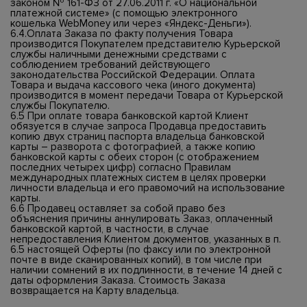
законом № 161-ФЗ от 27.06.2011 г. «О национальной
платежной системе» (с помощью электронного
кошелька WebMoney или через «Яндекс-Деньги»).
6.4.Оплата Заказа по факту получения Товара
производится Покупателем представителю Курьерской
службы наличными денежными средствами с
соблюдением требований действующего
законодательства Российской Федерации. Оплата
Товара и выдача кассового чека (иного документа)
производится в момент передачи Товара от Курьерской
службы Покупателю.
6.5 При оплате товара банковской картой Клиент
обязуется в случае запроса Продавца предоставить
копию двух страниц паспорта владельца банковской
карты – разворота с фотографией, а также копию
банковской карты с обеих сторон (с отображением
последних четырех цифр) согласно Правилам
международных платежных систем в целях проверки
личности владельца и его правомочий на использование
карты.
6.6 Продавец оставляет за собой право без
объяснения причины аннулировать Заказ, оплаченный
банковской картой, в частности, в случае
непредоставления Клиентом документов, указанных в п.
6.5 настоящей Оферты (по факсу или по электронной
почте в виде сканированных копий), в том числе при
наличии сомнений в их подлинности, в течение 14 дней с
даты оформления Заказа. Стоимость Заказа
возвращается на Карту владельца.