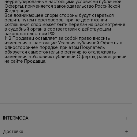
неурегулированным настоящими условиями публичной
Оферты, применяется законодательство Российской
Федерации.
Все возникающее споры стороны будут стараться
решить путем переговоров, при не достижении
соглашения спор может быть передан на рассмотрение
в судебный орган в соответствии с действующим
законодательством РФ.
11.2 Продавец оставляет за собой право вносить
изменения в настоящие Условия публичной Оферты в
одностороннем порядке, при этом Покупатель
обязуется самостоятельно регулярно отслеживать
изменения в Условиях публичной Оферты, размещенной
на сайте Продавца.
INTERMODA
Галерея бутиков INTERMODA представляет более 60
брендов на 4 этажах в самом центре города. На сайте
Доставка
также презентованы новинки с последних показов и