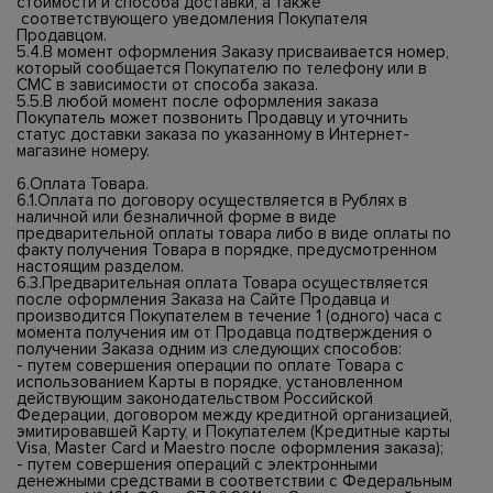
стоимости и способа доставки, а также
соответствующего уведомления Покупателя
Продавцом.
5.4.В момент оформления Заказу присваивается номер,
который сообщается Покупателю по телефону или в
СМС в зависимости от способа заказа.
5.5.В любой момент после оформления заказа
Покупатель может позвонить Продавцу и уточнить
статус доставки заказа по указанному в Интернет-
магазине номеру.
6.Оплата Товара.
6.1.Оплата по договору осуществляется в Рублях в
наличной или безналичной форме в виде
предварительной оплаты товара либо в виде оплаты по
факту получения Товара в порядке, предусмотренном
настоящим разделом.
6.3.Предварительная оплата Товара осуществляется
после оформления Заказа на Сайте Продавца и
производится Покупателем в течение 1 (одного) часа с
момента получения им от Продавца подтверждения о
получении Заказа одним из следующих способов:
- путем совершения операции по оплате Товара с
использованием Карты в порядке, установленном
действующим законодательством Российской
Федерации, договором между кредитной организацией,
эмитировавшей Карту, и Покупателем (Кредитные карты
Visa, Master Card и Maestro после оформления заказа);
- путем совершения операций с электронными
денежными средствами в соответствии с Федеральным