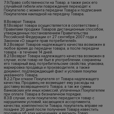
7.9.Право собственности на Товар, а также риск его
случайной гибели или повреждения переходят к
Покупателю с момента передачи Товара и подписания
Покупателем накладной на передачу Товара.
8.Возврат Товара.
8.1.Возврат товара осуществляется в соответствии с
Правилами продажи Товаров дистанционным способом,
утвержденных постановлением Правительства
Российской Федерации от 27 сентября 2007 года и
Законом «О защите прав потребителей».
8.2.Возврат Товаров надлежащего качества возможен в
любое время до передачи товара, а после передачи
товара - в течение 14 дней.
8.2.1.Возврат Товара надлежащего качества возможен в
случае, если товар не был в употреблении, сохранены
его товарный вид, потребительские свойства, упаковка,
маркировка продавца и производителя, а также
документ, подтверждающий факт и условия покупки
указанного Товара.
8.2.2.При отказе Покупателя от Товара надлежащего
качества, Продавец не возмещает ему расходы на
доставку возвращенного Товара, а так же суммы
банковских или иных комиссий, уплаченных Покупателем
при оплате Товара в безналичном порядке.
8.3.В случае, если покупателю передается товар с
нарушением условий, касающихся ассортимента,
качества, комплектности Товара, покупатель вправе не
позднее 20 дней после получения Товара известить
продавца об этих нарушениях, и вернуть Товар