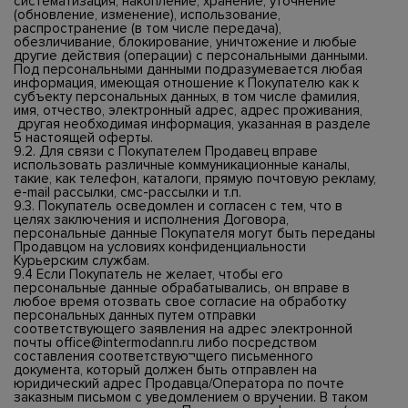
систематизация, накопление, хранение, уточнение
(обновление, изменение), использование,
распространение (в том числе передача),
обезличивание, блокирование, уничтожение и любые
другие действия (операции) с персональными данными.
Под персональными данными подразумевается любая
информация, имеющая отношение к Покупателю как к
субъекту персональных данных, в том числе фамилия,
имя, отчество, электронный адрес, адрес проживания,
другая необходимая информация, указанная в разделе
5 настоящей оферты.
9.2. Для связи с Покупателем Продавец вправе
использовать различные коммуникационные каналы,
такие, как телефон, каталоги, прямую почтовую рекламу,
е-mail рассылки, смс-рассылки и т.п.
9.3. Покупатель осведомлен и согласен с тем, что в
целях заключения и исполнения Договора,
персональные данные Покупателя могут быть переданы
Продавцом на условиях конфиденциальности
Курьерским службам.
9.4 Если Покупатель не желает, чтобы его
персональные данные обрабатывались, он вправе в
любое время отозвать свое согласие на обработку
персональных данных путем отправки
соответствующего заявления на адрес электронной
почты
office@intermodann.ru
либо посредством
составления соответствую¬щего письменного
документа, который должен быть отправлен на
юридический адрес Продавца/Оператора по почте
заказным письмом с уведомлением о вручении. В таком