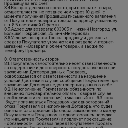
Продавцу за его счёт.
8.4.Возврат денежных средств, при возврате товара,
осуществляется не позднее чем через 10 дней, с
момента получения Продавцом письменного заявления
от Покупателя и возврата товара по адресу, указанному
в п. 8.5 настоящей Оферты.
8.5.Адрес для возврата: 603005 г. Нижний Новгород, ул.
Большая Покровская, 25, м-н «Интермода».
8.6.Условия возврата Товара продавцу и денежных
средств Покупателю уточняются в разделе Интернет-
магазина - «Возврат и обмен товара», а так же по
телефону Продавца.
8. Ответственность сторон.
8.1. Покупатель самостоятельно несёт ответственность
за содержание и достоверность предоставленных при
заключении Договора данных. Продавец
освобождается от ответственности за нарушение
условий Доставки в случае сообщения Покупателем при
заключении Договора недостоверных данных о себе.
8.2. Неисполнение Покупателем обязанности по
внесению предварительной оплаты Товара (в случае
необходимости ее внесения) в указанный в п. 6.3 срок
будет признаваться Продавцом как односторонний
отказ Покупателя от исполнения Договора, что будет
означать расторжение Договора, заключенного между
Покупателем и Продавцом, в одностороннем порядке
(по инициативе Покупателя) и повлечет прекращение:
• обязанности Продавца перед Покупателем продать
последнему Товар на условиях предварительной