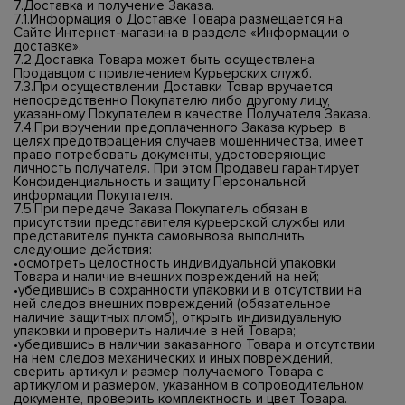
7.Доставка и получение Заказа.
7.1.Информация о Доставке Товара размещается на
Сайте Интернет-магазина в разделе «Информации о
доставке».
7.2.Доставка Товара может быть осуществлена
Продавцом с привлечением Курьерских служб.
7.3.При осуществлении Доставки Товар вручается
непосредственно Покупателю либо другому лицу,
указанному Покупателем в качестве Получателя Заказа.
7.4.При вручении предоплаченного Заказа курьер, в
целях предотвращения случаев мошенничества, имеет
право потребовать документы, удостоверяющие
личность получателя. При этом Продавец гарантирует
Конфиденциальность и защиту Персональной
информации Покупателя.
7.5.При передаче Заказа Покупатель обязан в
присутствии представителя курьерской службы или
представителя пункта самовывоза выполнить
следующие действия:
•осмотреть целостность индивидуальной упаковки
Товара и наличие внешних повреждений на ней;
•убедившись в сохранности упаковки и в отсутствии на
ней следов внешних повреждений (обязательное
наличие защитных пломб), открыть индивидуальную
упаковки и проверить наличие в ней Товара;
•убедившись в наличии заказанного Товара и отсутствии
на нем следов механических и иных повреждений,
сверить артикул и размер получаемого Товара с
артикулом и размером, указанном в сопроводительном
документе, проверить комплектность и цвет Товара.