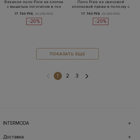
Вязаное поло Pixie из хлопка
Поло Pixie из смесовой
с вышитым логотипом в тон
хлопковой пряжи в полоску с
выш…
17 760 РУБ.
22 200 РУБ.
17 760 РУБ.
22 200 РУБ.
-20%
-20%
ПОКАЗАТЬ ЕЩЕ
(current)
1
2
3
INTERMODA
Галерея бутиков INTERMODA представляет более 60
брендов на 4 этажах в самом центре города. На сайте
Доставка
также презентованы новинки с последних показов и