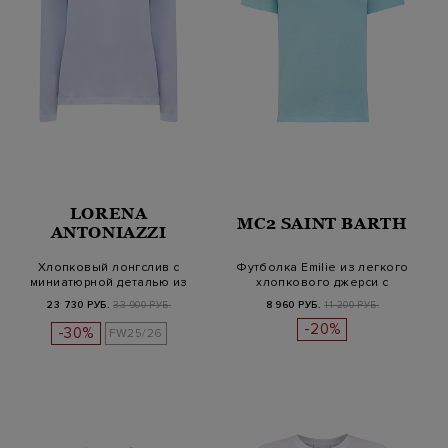
LORENA
MC2 SAINT BARTH
ANTONIAZZI
Хлопковый лонгслив с
Футболка Emilie из легкого
миниатюрной деталью из
хлопкового джерси с
кристаллов
вышивко…
23 730 РУБ.
33 900 РУБ.
8 960 РУБ.
11 200 РУБ.
-20%
-30%
FW25/26