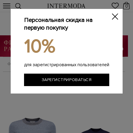
0
Персональная скидка на
Женские футболки
Главная
первую покупку
Женщинам
Одежда
Футболки
/
/
/
10%
ФИЛЬТРОВАТЬ
СОРТИРОВАТЬ
для зарегистрированных пользователей
ЗАРЕГИСТРИРОВАТЬСЯ