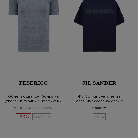
PESERICO
JIL SANDER
Облегающая футболка из
Футболка-oversize из
джерси в рубчик с цепочками
органического джерси с
Pun…
логотипом
25 060 РУБ.
35 800 РУБ.
54 900 РУБ.
-30%
FW25/26
SS26