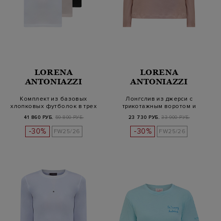
LORENA
LORENA
ANTONIAZZI
ANTONIAZZI
Комплект из базовых
Лонгслив из джерси с
хлопковых футболок в трех
трикотажным воротом и
цветах
деталью из…
41 860 РУБ.
59 800 РУБ.
23 730 РУБ.
33 900 РУБ.
-30%
-30%
FW25/26
FW25/26