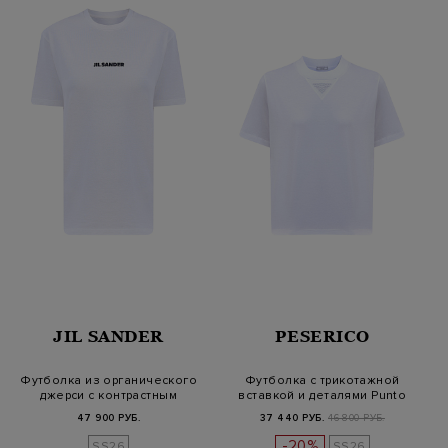
JIL SANDER
PESERICO
Футболка из органического
Футболка с трикотажной
джерси с контрастным
вставкой и деталями Punto
логотип…
Luce
47 900 РУБ.
37 440 РУБ.
46 800 РУБ.
-20%
SS26
SS26