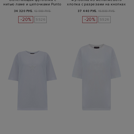
нитью ламе и цепочками Punto
хлопка с разрезами на кнопках
Luc…
34 320 РУБ.
42 900 РУБ.
37 440 РУБ.
46 800 РУБ.
-20%
-20%
SS26
SS26