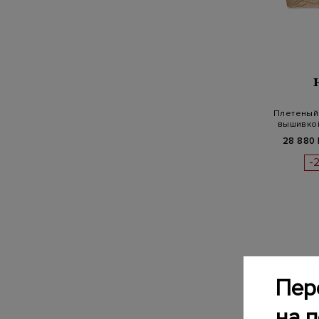
Плетеный 
вышивкой
28 880 
-
Пер
на 