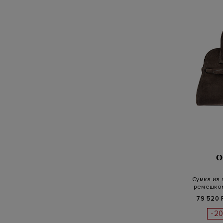
O
Сумка из
ремешком
79 520 
-2