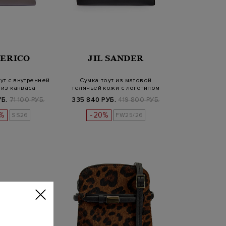
SERICO
JIL SANDER
ут с внутренней
Сумка-тоут из матовой
 из канваса
телячьей кожи с логотипом
УБ.
71 100 РУБ.
335 840 РУБ.
419 800 РУБ.
%
-20%
SS26
FW25/26