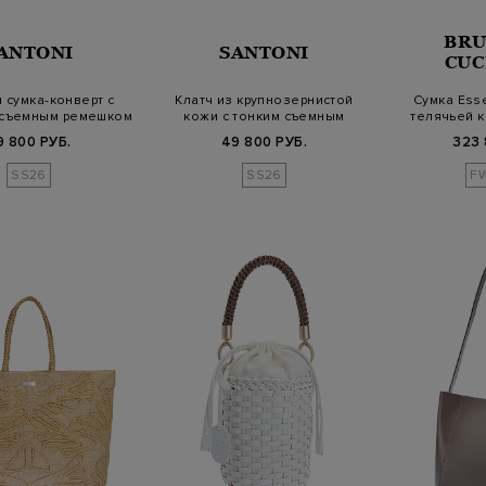
BRU
ANTONI
SANTONI
CUC
 сумка-конверт с
Клатч из крупнозернистой
Сумка Ess
 съемным ремешком
кожи с тонким съемным
телячьей к
ремешко…
М
9 800 РУБ.
49 800 РУБ.
323 
SS26
SS26
F