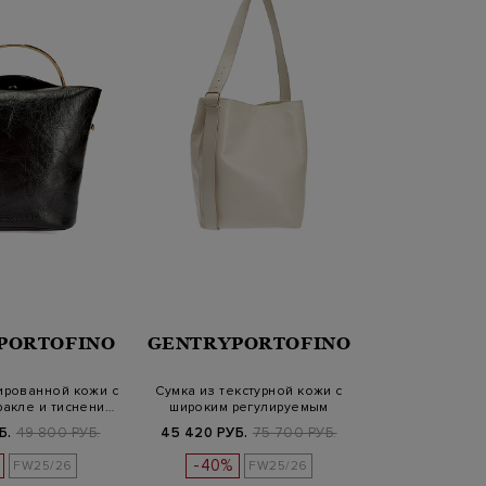
PORTOFINO
GENTRYPORTOFINO
ированной кожи с
Сумка из текстурной кожи с
акле и тиснени…
широким регулируемым
ремнем
Б.
49 800 РУБ.
45 420 РУБ.
75 700 РУБ.
-40%
FW25/26
FW25/26