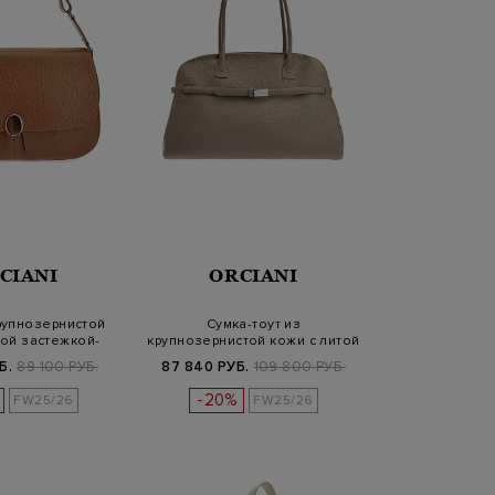
CIANI
ORCIANI
рупнозернистой
Сумка-тоут из
той застежкой-
крупнозернистой кожи с литой
оготи…
деталью
Б.
89 100 РУБ.
87 840 РУБ.
109 800 РУБ.
-20%
FW25/26
FW25/26