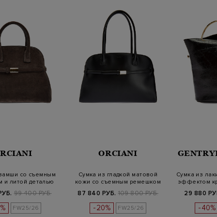
RCIANI
ORCIANI
GENTRY
 замши со съемным
Сумка из гладкой матовой
Сумка из лак
 и литой деталью
кожи со съемным ремешком
эффектом кр
РУБ.
99 400 РУБ.
87 840 РУБ.
109 800 РУБ.
29 880 РУ
0%
-20%
-40%
FW25/26
FW25/26