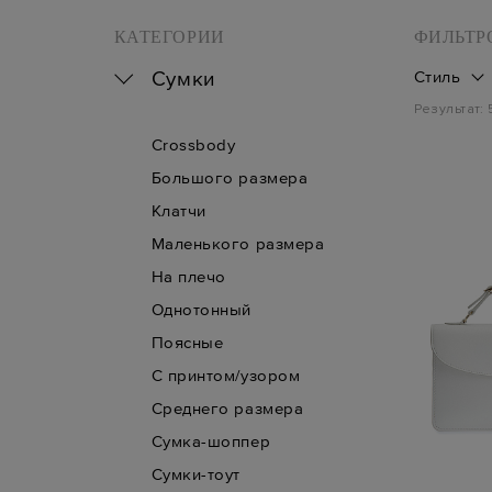
КАТЕГОРИИ
ФИЛЬТР
Сумки
Стиль
Результат:
Crossbody
Большого размера
Клатчи
Маленького размера
На плечо
Однотонный
Поясные
С принтом/узором
Среднего размера
Сумка-шоппер
Сумки-тоут