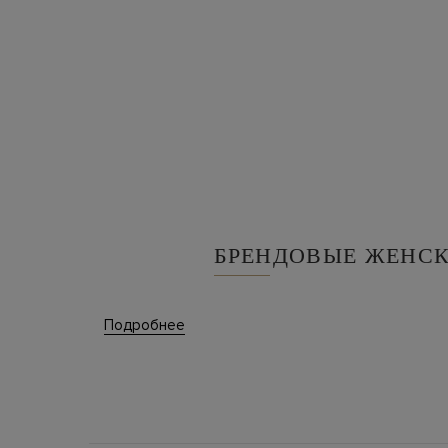
БРЕНДОВЫЕ ЖЕНС
Сумка — самый выразительный 
Подробнее
завершить образ, подобрав ак
выбранная модель держит форм
Без клатча, кроссбоди, шоппе
которая следит за собой, дер
каталога собран из коллекций