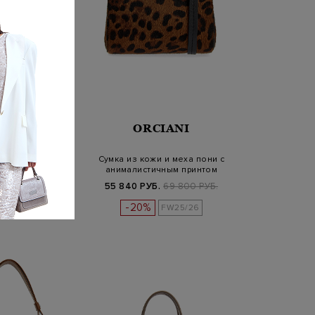
CIANI
ORCIANI
атч с блестящей
Сумка из кожи и меха пони с
ъемной цепочкой
анималистичным принтом
Б.
62 100 РУБ.
55 840 РУБ.
69 800 РУБ.
-20%
FW25/26
FW25/26