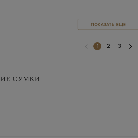
ПОКАЗАТЬ ЕЩЕ
(current)
1
2
3
КИЕ СУМКИ
аксессуар в женском гардеробе. Речь идёт не только о то
сессуары в тон одежде и обуви. Есть и практическая стор
у, не оттягивает плечо и не заставляет искать нужное на 
ра и тоута обойтись невозможно: каждая форма закрывает 
жит в гардеробе минимум три-пять моделей — на разные се
 мировых домов моды и обновляется с выходом новых линий