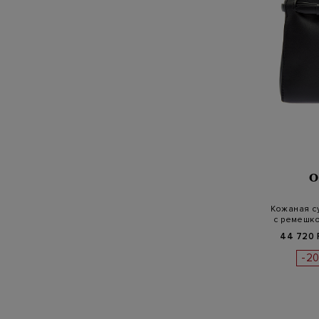
O
Кожаная с
с ремешко
44 720 
-2