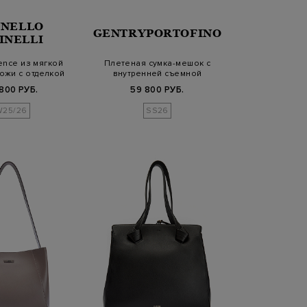
NELLO
GENTRYPORTOFINO
INELLI
ence из мягкой
Плетеная сумка-мешок с
ожи с отделкой
внутренней съемной
онил…
косметичкой
800 РУБ.
59 800 РУБ.
W25/26
SS26