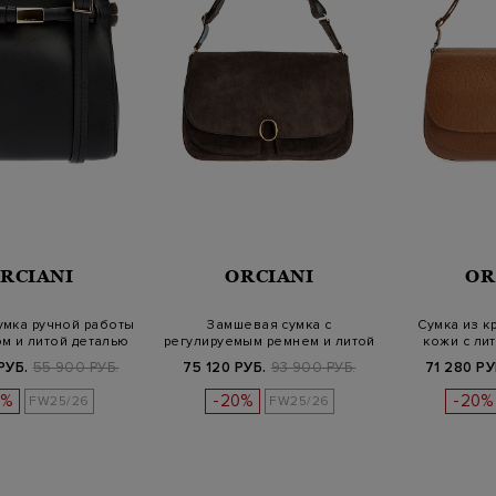
RCIANI
ORCIANI
OR
умка ручной работы
Замшевая сумка с
Сумка из к
м и литой деталью
регулируемым ремнем и литой
кожи с ли
деталью
л
РУБ.
55 900 РУБ.
75 120 РУБ.
93 900 РУБ.
71 280 РУ
0%
-20%
-20%
FW25/26
FW25/26