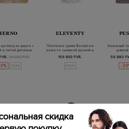
HERNO
ELEVENTY
PE
шоппер из джута с
Плетеная сумка Bucket из
Кожаный то
 и литой деталью
кожи со съемной ручкой и
сумкой
подв…
РУБ.
36 100 РУБ.
109 800 РУБ.
56 880 Р
20%
-20
SS26
SS26
сональная скидка
первую покупку