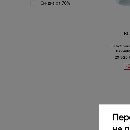
Скидка от 70%
E
Бейсболка
мерцаю
29 520 
-
Пер
на 