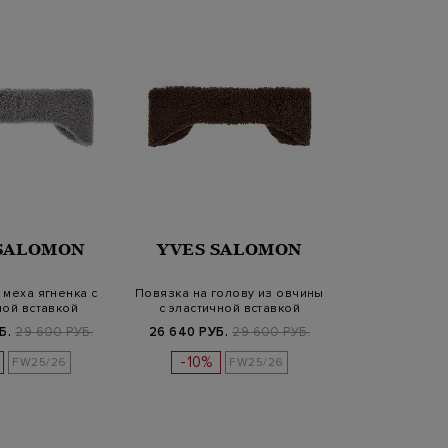
 SALOMON
YVES SALOMON
 меха ягненка с
Повязка на голову из овчины
ной вставкой
с эластичной вставкой
Б.
29 600 РУБ.
26 640 РУБ.
29 600 РУБ.
-10%
FW25/26
FW25/26