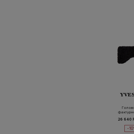
YVE
Голов
фактурн
26 640 
-1