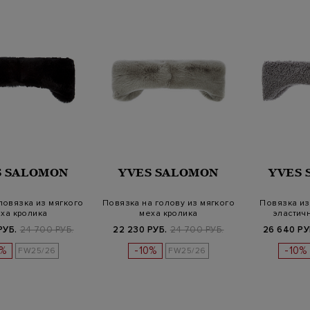
S SALOMON
YVES SALOMON
YVES
повязка из мягкого
Повязка на голову из мягкого
Повязка из
ха кролика
меха кролика
эластич
РУБ.
24 700 РУБ.
22 230 РУБ.
24 700 РУБ.
26 640 РУ
0%
-10%
-10%
FW25/26
FW25/26