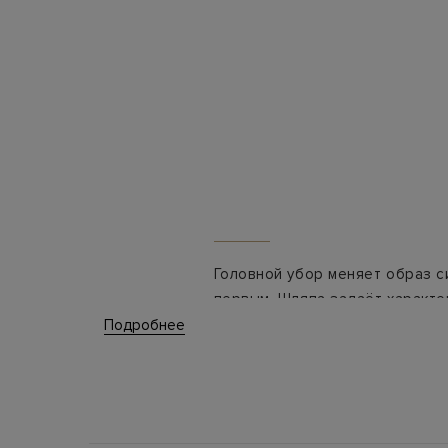
Головной убор меняет образ с
первым. Шляпа задаёт характе
остаётся практичной — защитит
Подробнее
Эта категория — часть разде
обновляется с выходом новых 
Что представлено в разделе