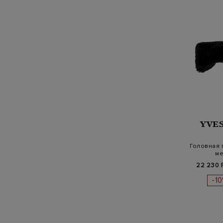
YVE
Головная 
ме
22 230 
-1