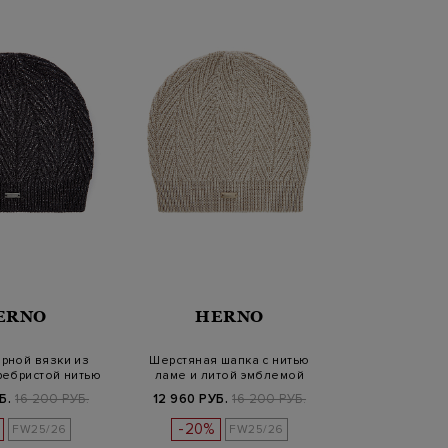
ERNO
HERNO
рной вязки из
Шерстяная шапка с нитью
ребристой нитью
ламе и литой эмблемой
ламе
Б.
16 200 РУБ.
12 960 РУБ.
16 200 РУБ.
-20%
FW25/26
FW25/26