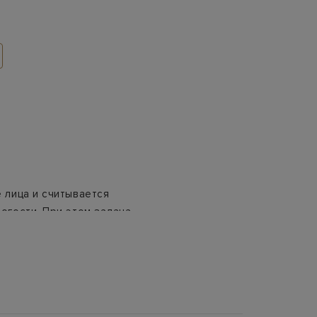
 лица и считывается
огости. При этом задача
омов моды. Ассортимент
 сезоном.