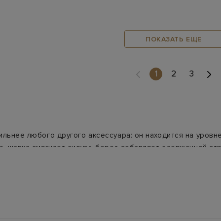
ПОКАЗАТЬ ЕЩЕ
(current)
1
2
3
ильнее любого другого аксессуара: он находится на уровне
р, шапка смягчает силуэт, берет добавляет сдержанной стр
ь от холода, ветра или солнца, не испортив укладку.
ла
женских аксессуаров
и собрана из коллекций мировых д
линий, поэтому зимние и летние модели меняются вместе с