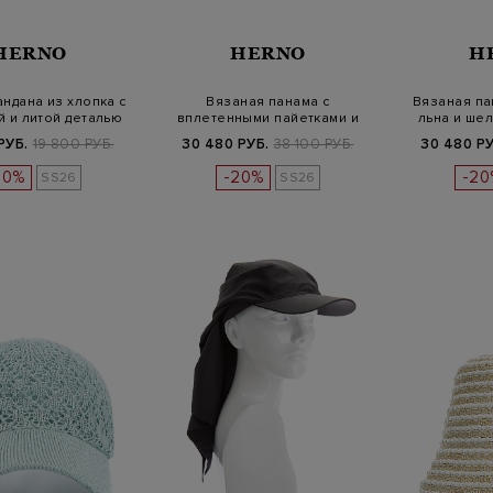
HERNO
HERNO
H
ндана из хлопка с
Вязаная панама с
Вязаная па
 и литой деталью
вплетенными пайетками и
льна и шел
литой деталью
РУБ.
19 800 РУБ.
30 480 РУБ.
38 100 РУБ.
30 480 РУ
20%
-20%
-20
SS26
SS26