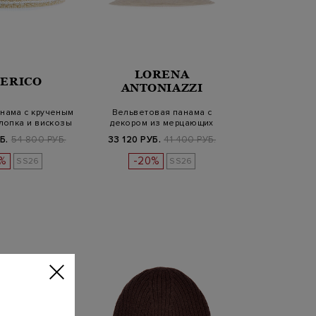
LORENA
SERICO
ANTONIAZZI
нама с крученым
Вельветовая панама с
лопка и вискозы
декором из мерцающих
кристаллов
Б.
54 800 РУБ.
33 120 РУБ.
41 400 РУБ.
%
-20%
SS26
SS26