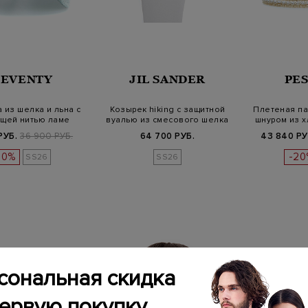
LEVENTY
JIL SANDER
PE
 из шелка и льна с
Козырек hiking с защитной
Плетеная па
щей нитью ламе
вуалью из смесового шелка
шнуром из х
РУБ.
36 900 РУБ.
64 700 РУБ.
43 840 РУ
20%
-20
SS26
SS26
сональная скидка
первую покупку