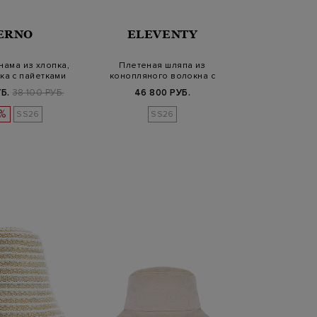
ERNO
ELEVENTY
нама из хлопка,
Плетеная шляпа из
ка с пайетками
конопляного волокна с
широкой лентой
Б.
38 100 РУБ.
46 800 РУБ.
%
SS26
SS26