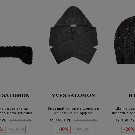
S SALOMON
YVES SALOMON
H
ная повязка из
Вязаный капор из шерсти и
Шапка узо
ого меха ягненка
кашемира с шарфом
шерсти с се
РУБ.
29 600 РУБ.
49 140 РУБ.
54 600 РУБ.
12 960 РУ
0%
-10%
-20%
FW25/26
FW25/26