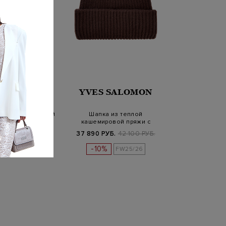
JUMPERS
YVES SALOMON
гкой натуральной
Шапка из теплой
с патчем PJS
кашемировой пряжи с
отворотом
Б.
34 900 РУБ.
37 890 РУБ.
42 100 РУБ.
-10%
FW25/26
FW25/26