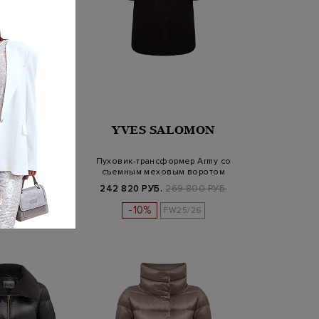
 SALOMON
YVES SALOMON
й пуховик со
Пуховик-трансформер Army со
 вставкой из
съемным меховым воротом
ной овчин…
Б.
214 800 РУБ.
242 820 РУБ.
269 800 РУБ.
-10%
FW25/26
FW25/26