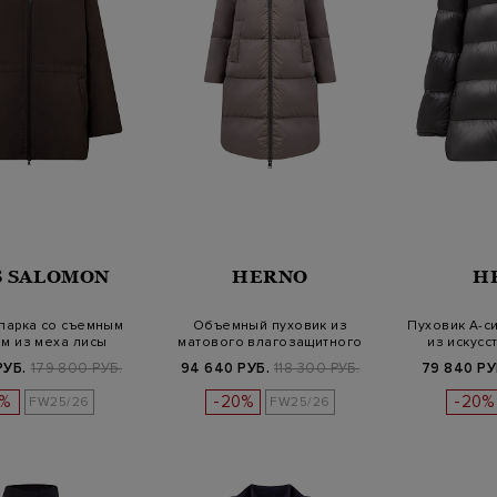
S SALOMON
HERNO
H
парка со съемным
Объемный пуховик из
Пуховик А-си
м из меха лисы
матового влагозащитного
из искусс
нейлона
РУБ.
179 800 РУБ.
94 640 РУБ.
118 300 РУБ.
79 840 РУ
0%
-20%
-20%
FW25/26
FW25/26