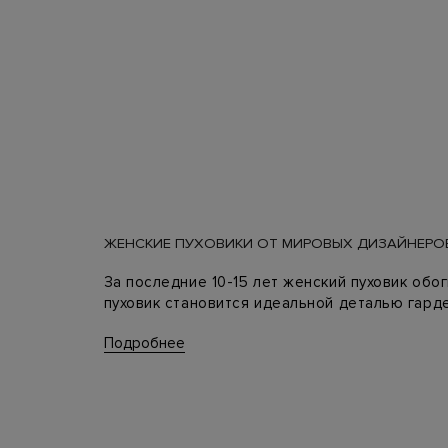
ЖЕНСКИЕ ПУХОВИКИ ОТ МИРОВЫХ ДИЗАЙНЕРО
За последние 10-15 лет женский пуховик обо
пуховик становится идеальной деталью гарде
Главное правило в выборе зимнего пуховика 
Подробнее
последнего, тем теплее вещь. Впрочем, син
хороший вариант для межсезонья, но в сильн
К тому же мировые дизайнеры создают не пр
женские пуховики украшены авторскими прин