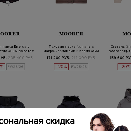
OORER
MOORER
MO
 парка Eneida с
Пуховая парка Numana с
Стеганый п
 отложным воротом
макро-карманами и завязками
влагозащит
РУБ.
205 400 РУБ.
171 200 РУБ.
214 000 РУБ.
159 600 РУ
0%
-20%
-20%
FW25/26
FW25/26
сональная скидка