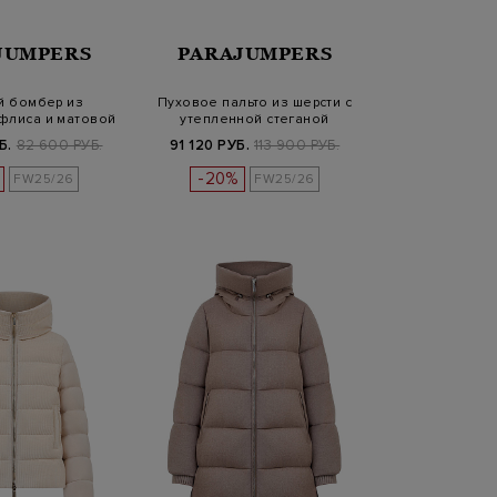
JUMPERS
PARAJUMPERS
й бомбер из
Пуховое пальто из шерсти с
флиса и матовой
утепленной стеганой
тафты
отделко…
Б.
82 600 РУБ.
91 120 РУБ.
113 900 РУБ.
-20%
FW25/26
FW25/26