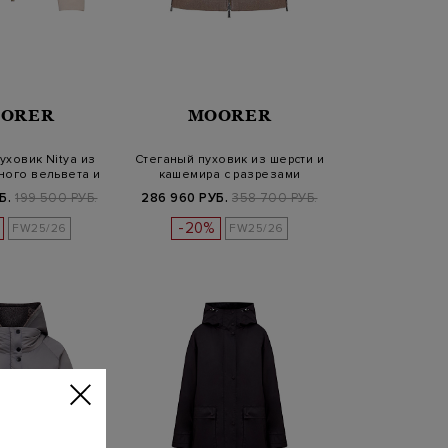
ORER
MOORER
уховик Nitya из
Стеганый пуховик из шерсти и
ного вельвета и
кашемира с разрезами
не…
Б.
199 500 РУБ.
286 960 РУБ.
358 700 РУБ.
-20%
FW25/26
FW25/26