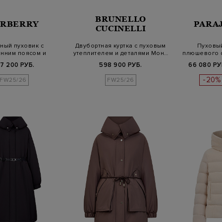
BRUNELLO
URBERRY
PARA
CUCINELLI
ный пуховик с
Двубортная куртка с пуховым
Пуховы
енним поясом и
утеплителем и деталями Мон…
плюшевого 
емой Equest…
7 200 РУБ.
598 900 РУБ.
66 080 РУ
-20%
FW25/26
FW25/26