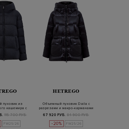
TREGO
HETREGO
й пуховик из
Объемный пуховик Daila с
го кашемира с
разрезами и макро-карманами
пюшоном
Б.
115 700 РУБ.
67 920 РУБ.
84 900 РУБ.
-20%
FW25/26
FW25/26