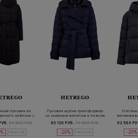
ETREGO
HETREGO
HE
нный пуховик из
Пуховая куртка-трансформер
Стеганы
итного нейлона с
со съемным жилетом и поясом
меланжево
поясом…
ка
РУБ.
94 800 РУБ.
63 120 РУБ.
78 900 РУБ.
92 560 РУ
0%
-20%
-20%
FW25/26
FW25/26