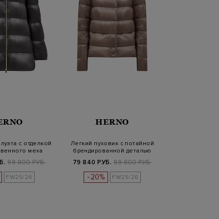
ERNO
HERNO
луэта с отделкой
Легкий пуховик с потайной
твенного меха
брендированной деталью
Б.
99 800 РУБ.
79 840 РУБ.
99 800 РУБ.
-20%
FW25/26
FW25/26