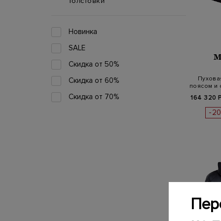
Толстовки
Новинка
SALE
M
Скидка от 50%
Пуховая
Скидка от 60%
поясом и
Скидка от 70%
164 320 
-2
Пер