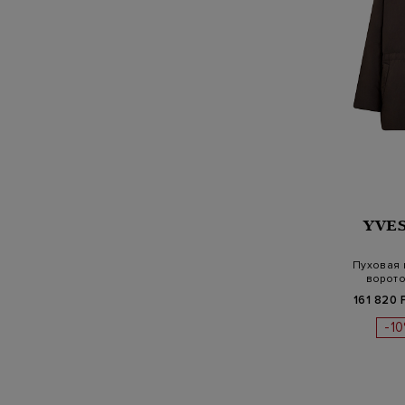
YVE
Пуховая 
ворото
161 820 
-1