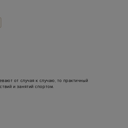
евают от случая к случаю, то практичный
ствий и занятий спортом.
очтение пуху. Чем больше слоев
материалы не заменить ничем. Синтепон —
ешнему виду. Поэтому современные
ы.