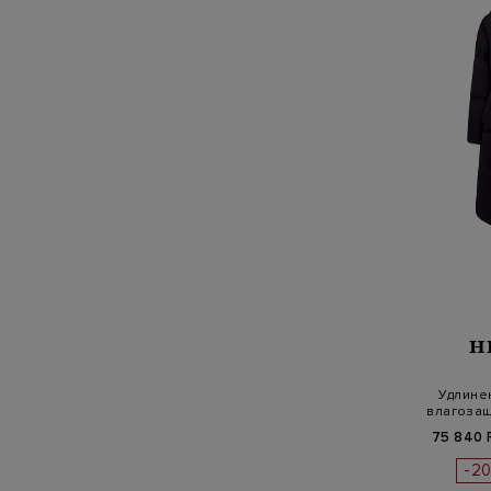
H
Удлине
влагозащ
75 840 
-2