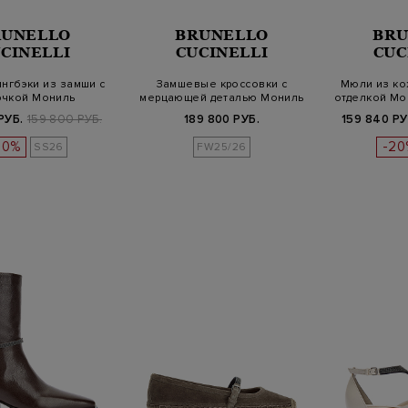
RUNELLO
BRUNELLO
BRU
CINELLI
CUCINELLI
CUC
нгбэки из замши с
Замшевые кроссовки с
Мюли из ко
очкой Мониль
мерцающей деталью Мониль
отделкой Мо
РУБ.
159 800 РУБ.
189 800 РУБ.
159 840 РУ
20%
-20
SS26
FW25/26