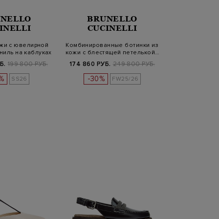
NELLO
BRUNELLO
INELLI
CUCINELLI
жи с ювелирной
Комбинированные ботинки из
ниль на каблуках
кожи с блестящей петелькой…
Б.
199 800 РУБ.
174 860 РУБ.
249 800 РУБ.
%
-30%
SS26
FW25/26