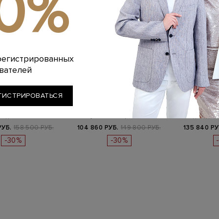
10%
регистрированных
вателей
RUNELLO
BRUNELLO
BRU
CINELLI
CUCINELLI
CUC
ГИСТРИРОВАТЬСЯ
ые кроссовки с
Замшевые пенни-лоферы с
Замшевые
й деталью Мониль
ширлингом и цепочками
подкладкой
на шнуро…
Мониль
де
РУБ.
158 500 РУБ.
104 860 РУБ.
149 800 РУБ.
135 840 РУ
-30%
-30%