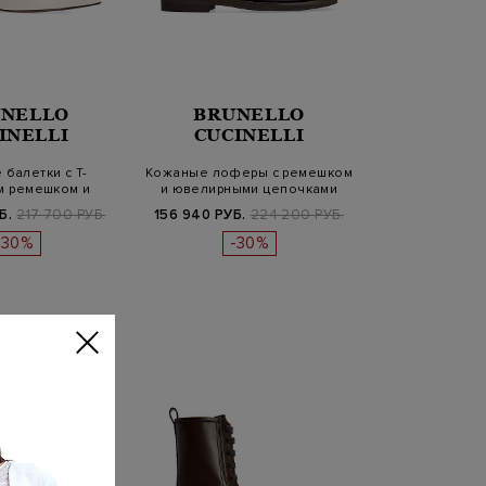
NELLO
BRUNELLO
INELLI
CUCINELLI
балетки с Т-
Кожаные лоферы с ремешком
м ремешком и
и ювелирными цепочками
ом Мониль
Монил…
Б.
217 700 РУБ.
156 940 РУБ.
224 200 РУБ.
-30%
-30%