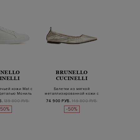
NELLO
BRUNELLO
INELLI
CUCINELLI
ячьей кожи Mat с
Балетки из мягкой
 деталью Мониль
металлизированной кожи с
цепочками М…
Б.
139 800 РУБ.
74 900 РУБ.
149 800 РУБ.
-50%
-50%