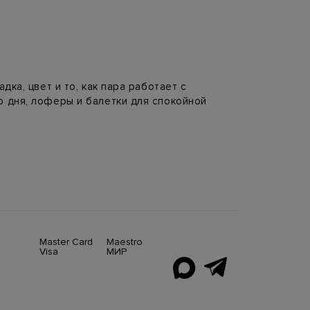
дка, цвет и то, как пара работает с
о дня, лоферы и балетки для спокойной
.
сочетаются с пальто, жакетами, платьями и
увь часто становится главным элементом
Master Card
Maestro
Visa
МИР