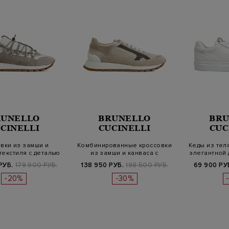
RUNELLO
BRUNELLO
BRU
CINELLI
CUCINELLI
CUC
вки из замши и
Комбинированные кроссовки
Кеды из тел
текстиля с деталью
из замши и канваса с
элегантной
Монил…
окантов…
РУБ.
179 900 РУБ.
138 950 РУБ.
198 500 РУБ.
69 900 РУ
-20%
-30%