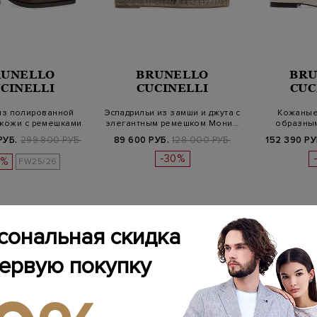
RUNELLO
BRUNELLO
BRU
CINELLI
CUCINELLI
CUC
из полированной
Эспадрильи из замши и джута с
Кожаные 
 кожи с ремешками
элегантным ремешком Мони…
образны
Монил…
декор
РУБ.
299 800 РУБ.
89 600 РУБ.
128 000 РУБ.
152 390 РУ
-30%
0%
FW25/26
сональная скидка
первую покупку