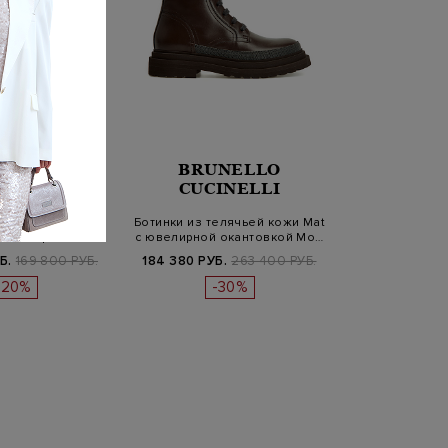
NELLO
BRUNELLO
INELLI
CUCINELLI
 кроссовки с
Ботинки из телячьей кожи Mat
 из ширлинга и
с ювелирной окантовкой Мо…
талью…
Б.
169 800 РУБ.
184 380 РУБ.
263 400 РУБ.
-20%
-30%