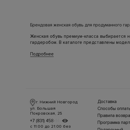
Брендовая женская обувь для продуманного га
Женская обувь премиум-класса выбирается не 
гардеробом. В каталоге представлены модел
элегантности, босоножки и сандалии для тепл
Подробнее
Как выбрать пару
Для базового гардероба стоит смотреть на ч
денимом. Если образу нужен акцент, подойду
комплекта.
Доставка
ЗАДАЧА
г. Нижний Новгород
Доставка в стра
ул. Большая
Способы оплат
производится
Оплата в интерн
Покровская, 25
курьерской слу
Правила возвра
Деловой образ
магазине
СДЭК, DHL при 
Интернет-магаз
+7 (831) 458-14-75
+7 (831) 458-14-75
осуществляется
предоплате.
Программа пар
позволяет верн
несколькими
Возможные
с 11:00 до 21:00 без
товар в течение
способами:
Подарочный
дополнительны