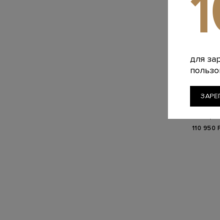
для за
пользо
B
CU
ЗАРЕ
Замшев
ювелирно
110 950 