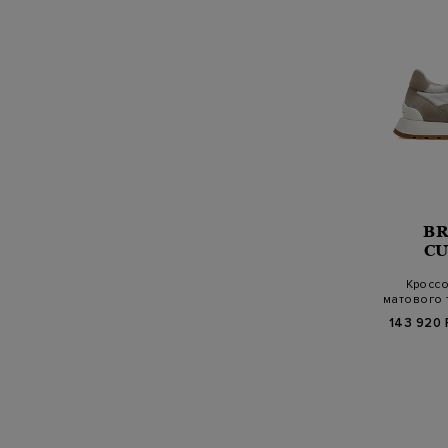
B
CU
Кроссо
матового 
143 920 