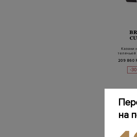
B
CU
Казаки 
телячьей
209 860 
-3
Пер
на 