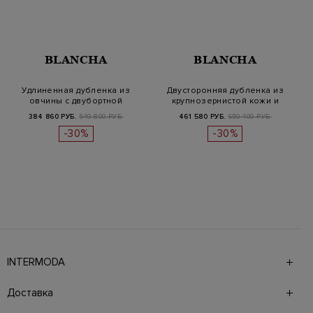
BLANCHA
BLANCHA
Удлиненная дубленка из
Двусторонняя дубленка из
овчины с двубортной
крупнозернистой кожи и
застежкой
овчины
384 860 РУБ.
549 800 РУБ.
461 580 РУБ.
659 400 РУБ.
-30%
-30%
INTERMODA
Галерея бутиков INTERMODA представляет более 60
брендов на 4 этажах в самом центре города. На сайте
Доставка
также презентованы новинки с последних показов и
предыдущие коллекции. Для удобства онлайн-шоппинга
Доставка в страны СНГ производится курьерской