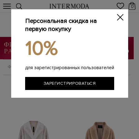
0
Персональная скидка на
BLANCHA
Главная
первую покупку
Женщинам
Бренды
BLANCHA
/
/
/
10%
ФИЛЬТРОВАТЬ
СОРТИРОВАТЬ
для зарегистрированных пользователей
ЗАРЕГИСТРИРОВАТЬСЯ