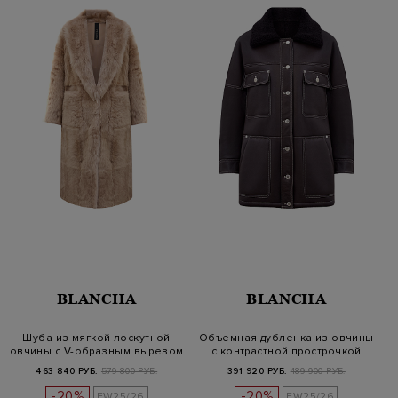
BLANCHA
BLANCHA
Шуба из мягкой лоскутной
Объемная дубленка из овчины
овчины с V-образным вырезом
с контрастной прострочкой
463 840 РУБ.
579 800 РУБ.
391 920 РУБ.
489 900 РУБ.
-20%
-20%
FW25/26
FW25/26