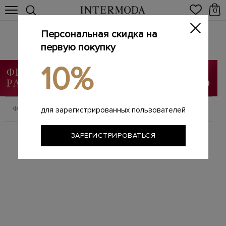
0
Персональная скидка на
Лоферы женские
Главная
первую покупку
Женщинам
Обувь
Лоферы
/
/
/
10%
ФИЛЬТРОВАТЬ
СОРТИРОВАТЬ
для зарегистрированных пользователей
ЗАРЕГИСТРИРОВАТЬСЯ