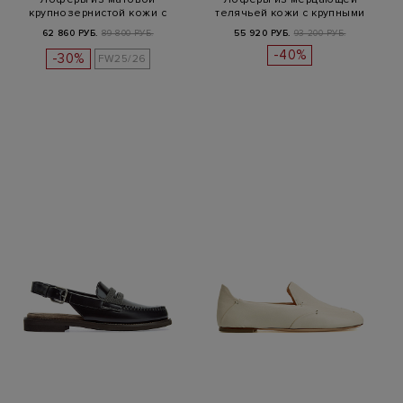
крупнозернистой кожи с
телячьей кожи с крупными
цепочками Pun…
кристалла…
62 860 РУБ.
89 800 РУБ.
55 920 РУБ.
93 200 РУБ.
-40%
-30%
FW25/26