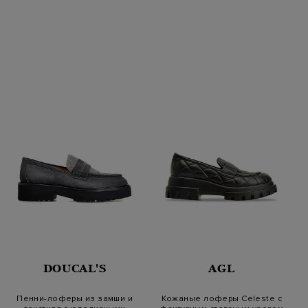
DOUCAL'S
AGL
Пенни-лоферы из замши и
Кожаные лоферы Celeste с