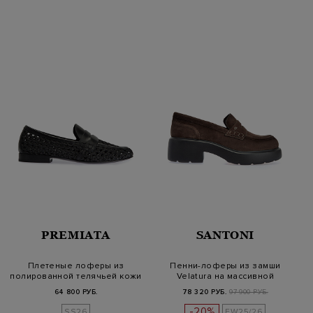
PREMIATA
SANTONI
Плетеные лоферы из
Пенни-лоферы из замши
полированной телячьей кожи
Velatura на массивной
и тексти…
подошве
64 800 РУБ.
78 320 РУБ.
97 900 РУБ.
-20%
SS26
FW25/26