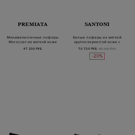
PREMIATA
SANTONI
Минималистичные лоферы
Белые лоферы из мягкой
Moroccan из мягкой кожи
крупнозернистой кожи с
наппа
простроч…
47 200 РУБ.
70 720 РУБ.
88 400 РУБ.
-20%