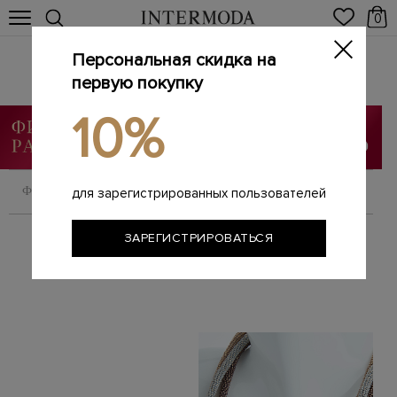
0
Персональная скидка на
Брендовая женская бижутерия
Главная
первую покупку
Женщинам
Аксессуары
Бижутерия
/
/
/
10%
ФИЛЬТРОВАТЬ
СОРТИРОВАТЬ
для зарегистрированных пользователей
ЗАРЕГИСТРИРОВАТЬСЯ