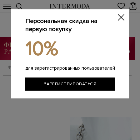
0
Персональная скидка на
ФИНАЛЬНЫЙ SALE
Главная
первую покупку
Женщинам
SALE
ФИНАЛЬНЫЙ SALE
/
/
/
10%
ФИЛЬТРОВАТЬ
СОРТИРОВАТЬ
для зарегистрированных пользователей
ЗАРЕГИСТРИРОВАТЬСЯ