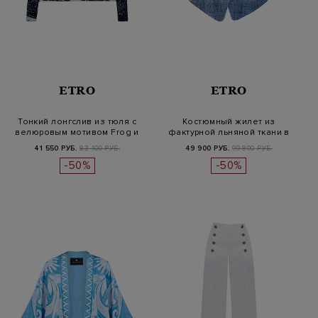
ETRO
ETRO
Тонкий лонгслив из тюля с
Костюмный жилет из
велюровым мотивом Frog и
фактурной льняной ткани в
лог…
клетку
41 550 РУБ.
83 100 РУБ.
49 900 РУБ.
99 800 РУБ.
-50%
-50%