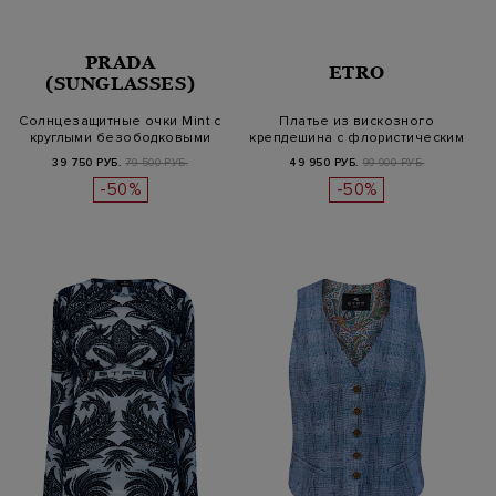
PRADA
ETRO
(SUNGLASSES)
Солнцезащитные очки Mint с
Платье из вискозного
круглыми безободковыми
крепдешина с флористическим
линз…
мотив…
39 750 РУБ.
79 500 РУБ.
49 950 РУБ.
99 900 РУБ.
-50%
-50%