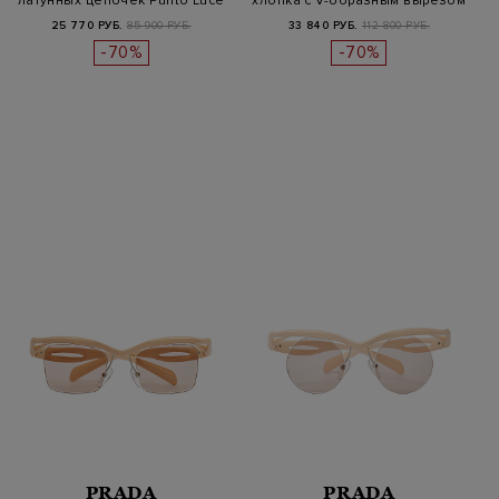
латунных цепочек Punto Luce
хлопка с V-образным вырезом
25 770 РУБ.
85 900 РУБ.
33 840 РУБ.
112 800 РУБ.
-70%
-70%
PRADA
PRADA