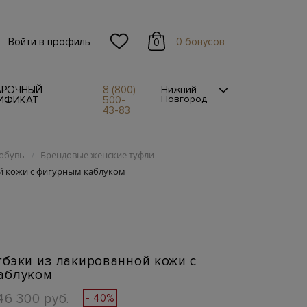
Войти в профиль
0 бонусов
0
АРОЧНЫЙ
8 (800)
Нижний
Новгород
ИФИКАТ
500-
43-83
обувь
Брендовые женские туфли
/
й кожи с фигурным каблуком
бэки из лакированной кожи с
аблуком
46 300 руб.
- 40%