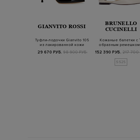
NELLO
BRUNELLO
GIANVITO ROSSI
INELLI
CUCINELLI
гбэки из замши
Туфли-лодочки Gianvito 105
Кожаные балетки с 
кой Мониль
из лакированной кожи
образным ремешком
декором Мониль
Б.
159 800 РУБ.
29 670 РУБ.
98 900 РУБ.
152 390 РУБ.
217 700 
SS25