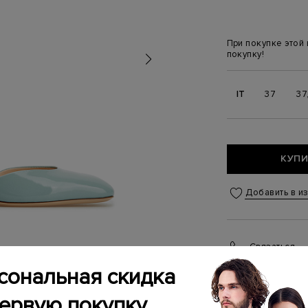
При покупке этой
покупку!
IT
37
37
КУПИ
Добавить в и
Связаться
Менеджер бутика
сональная скидка
(ежедневно с 10:0
первую покупку