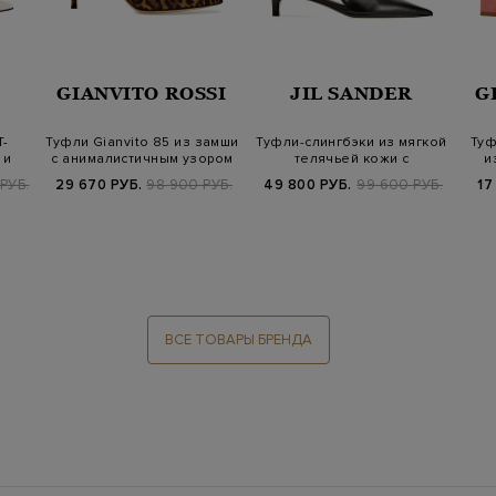
GIANVITO ROSSI
JIL SANDER
G
Т-
Туфли Gianvito 85 из замши
Туфли-слингбэки из мягкой
Туф
 и
с анималистичным узором
телячьей кожи с
и
заостренным…
РУБ.
29 670 РУБ.
98 900 РУБ.
49 800 РУБ.
99 600 РУБ.
17
ВСЕ ТОВАРЫ БРЕНДА