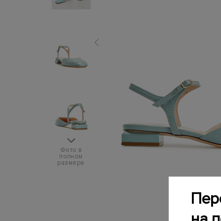
Фото в
полном
размере
Пер
на 