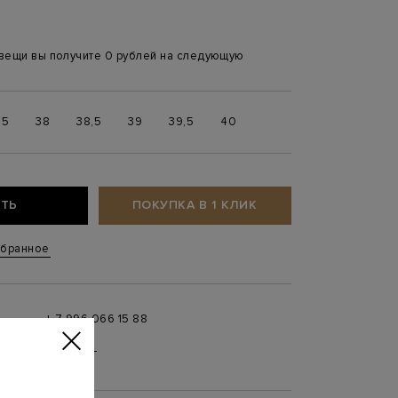
 вещи вы получите 0 рублей на следующую
,5
38
38,5
39
39,5
40
ТЬ
ПОКУПКА В 1 КЛИК
збранное
+ 7 996 066 15 88
 в
MAX
,
Telegram
0 до 21:00)