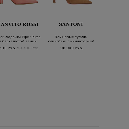
IANVITO ROSSI
SANTONI
SANT
ли-лодочки Piper Pump
Замшевые туфли-
Туфли-лодочки
з бархатистой замши
слингбэки с миниатюрной
полированн
пряжкой
 910 РУБ.
59 700 РУБ.
98 900 РУБ.
50 940 РУБ.
8