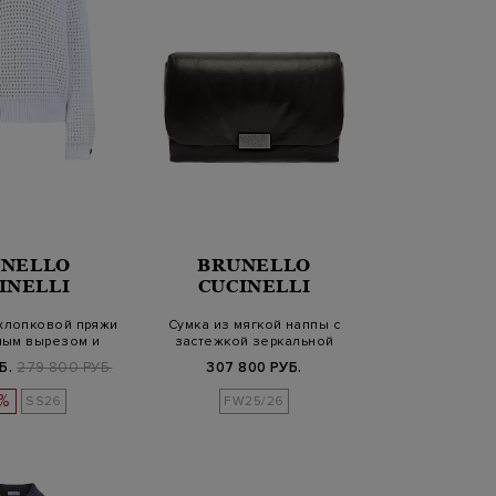
NELLO
BRUNELLO
INELLI
CUCINELLI
хлопковой пряжи
Сумка из мягкой наппы с
ным вырезом и
застежкой зеркальной
воро…
полировки
Б.
279 800 РУБ.
307 800 РУБ.
%
SS26
FW25/26