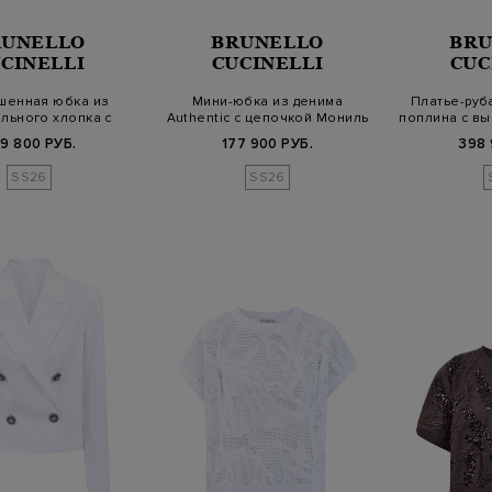
RUNELLO
BRUNELLO
BRU
CINELLI
CUCINELLI
CUC
шенная юбка из
Мини-юбка из денима
Платье-руб
льного хлопка с
Authentic с цепочкой Мониль
поплина с вы
еталью Мо…
9 800 РУБ.
177 900 РУБ.
398 
SS26
SS26