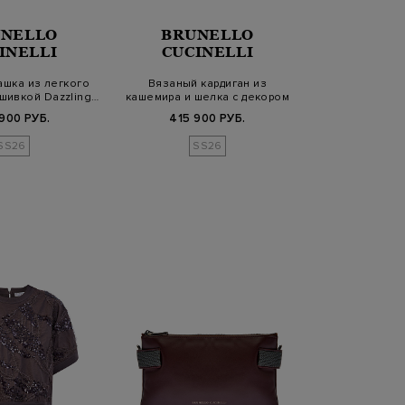
NELLO
BRUNELLO
INELLI
CUCINELLI
ашка из легкого
Вязаный кардиган из
шивкой Dazzling…
кашемира и шелка с декором
Dazzlin…
900 РУБ.
415 900 РУБ.
SS26
SS26