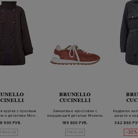
RUNELLO
BRUNELLO
BRU
CINELLI
CUCINELLI
CUC
я куртка с пуховым
Замшевые кроссовки с
Кардиган анг
ем и деталями Мон…
мерцающей деталью Мониль
шерсти и ка
8 900 РУБ.
189 800 РУБ.
342 860 РУ
-30%
FW25/26
FW25/26