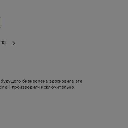
10
 будущего бизнесмена вдохновила эта
cinelli производили исключительно
ния покоряли покупателей.
металлизированные нити и комбинировать
ренда — воплощение сдержанной
ливия Палермо, Джесика Альба, Ума