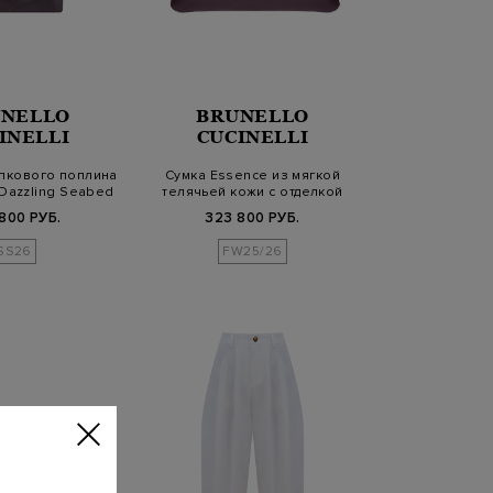
NELLO
BRUNELLO
INELLI
CUCINELLI
опкового поплина
Сумка Essence из мягкой
Dazzling Seabed
телячьей кожи с отделкой
Монил…
800 РУБ.
323 800 РУБ.
SS26
FW25/26