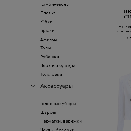
Комбинезоны
B
Платья
CU
Юбки
Раскле
Брюки
диагона
д
32
Джинсы
Топы
Рубашки
Верхняя одежда
Толстовки
Аксессуары
Головные уборы
Шарфы
Перчатки, варежки
Чехлы, брелоки