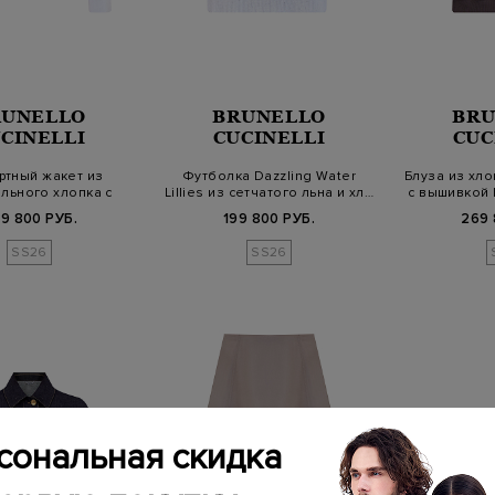
RUNELLO
BRUNELLO
BRU
CINELLI
CUCINELLI
CUC
ртный жакет из
Футболка Dazzling Water
Блуза из хл
льного хлопка с
Lillies из сетчатого льна и хл…
с вышивкой 
почкой Мо…
9 800 РУБ.
199 800 РУБ.
269 
SS26
SS26
сональная скидка