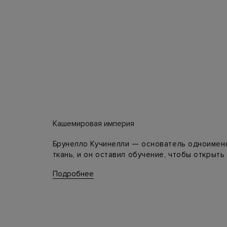
Кашемировая империя
Брунелло Кучинелли — основатель одноименн
ткань, и он оставил обучение, чтобы открыть
свитеры, и даже тогда заказы на фирменные
Подробнее
Позже в линейках стали появляться платья, 
благородный материал с кожей, хлопком, ше
элегантности и роскоши. Среди поклонников
Турман и другие. Приобрести одежду Брунел
Изысканные фактуры и оттенки