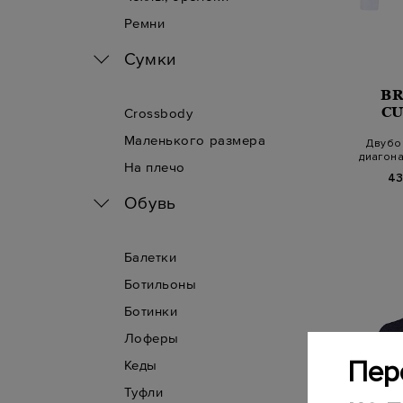
Ремни
Сумки
B
CU
Crossbody
Маленького размера
Двубо
диагона
На плечо
це
43
Обувь
Балетки
Ботильоны
Ботинки
Лоферы
Пер
Кеды
Туфли