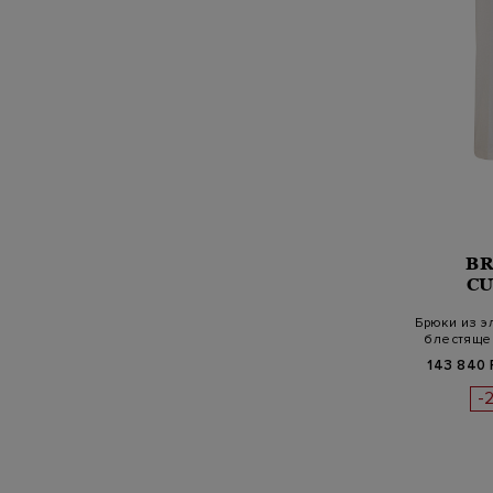
B
CU
Брюки из э
блестяще
143 840 
-