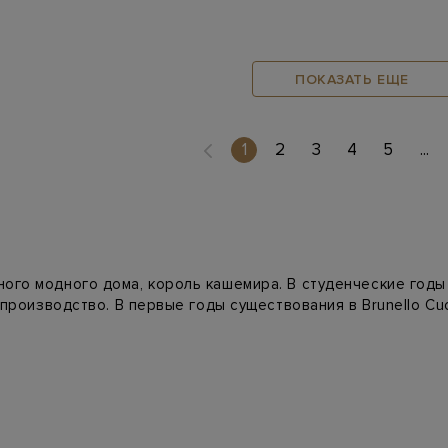
ПОКАЗАТЬ ЕЩЕ
(current)
1
2
3
4
5
...
ого модного дома, король кашемира. В студенческие годы
 производство. В первые годы существования в Brunello Cu
 модели исчислялись тысячами — они с первого прикоснове
мужские сорочки, кардиганы, а в кашемир стали вплетать 
лком, придавая изделиям изысканность. Сейчас одежда б
 марки — Дженнифер Лопес, принц Уильям, Блейк Лайвли, О
ло Кучинелли можно на официальном сайте Intermoda.