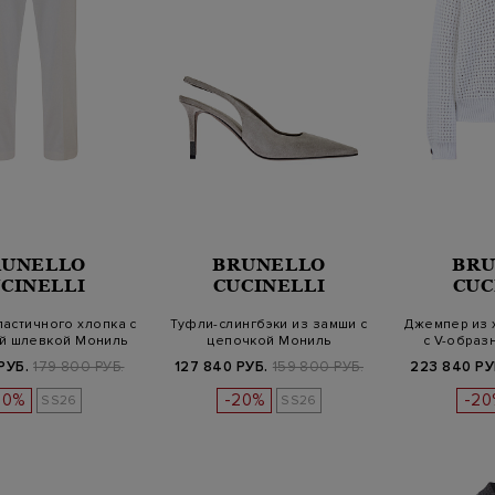
RUNELLO
BRUNELLO
BRU
CINELLI
CUCINELLI
CUC
ластичного хлопка с
Туфли-слингбэки из замши с
Джемпер из 
й шлевкой Мониль
цепочкой Мониль
с V-образ
РУБ.
179 800 РУБ.
127 840 РУБ.
159 800 РУБ.
223 840 РУ
20%
-20%
-20
SS26
SS26