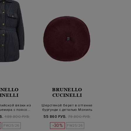
NELLO
BRUNELLO
INELLI
CUCINELLI
лийской вязки из
Шерстяной берет в оттенке
шемира с поясо…
бургунди с деталью Мониль
Б.
489 800 РУБ.
55 860 РУБ.
79 800 РУБ.
-30%
FW25/26
FW25/26