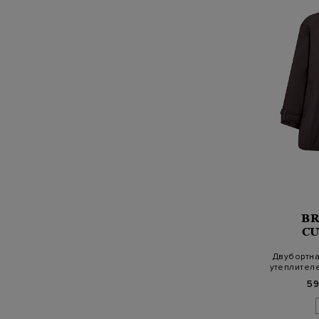
B
CU
Двубортна
утеплител
59