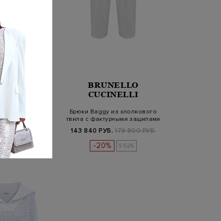
NELLO
BRUNELLO
INELLI
CUCINELLI
жи с ювелирной
Брюки Baggy из хлопкового
ниль на каблуках
твила с фактурными защипами
Б.
199 800 РУБ.
143 840 РУБ.
179 800 РУБ.
%
-20%
SS26
SS26