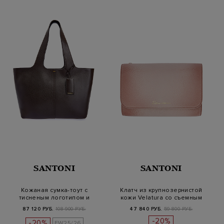
SANTONI
SANTONI
Кожаная сумка-тоут с
Клатч из крупнозернистой
тисненым логотипом и
кожи Velatura со съемным
брелоком в т…
реме…
87 120 РУБ.
108 900 РУБ.
47 840 РУБ.
59 800 РУБ.
-20%
-20%
FW25/26