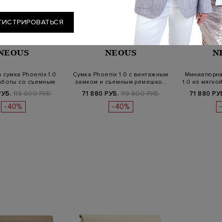
ГИСТРИРОВАТЬСЯ
NEOUS
NEOUS
N
сумка Phoenix 1.0
Сумка Phoenix 1.0 с винтажным
Миниатюрна
аботы со съемным
замком и съемным ремешко…
1.0 из мягко
ре…
РУБ.
119 800 РУБ.
71 880 РУБ.
119 800 РУБ.
71 880 РУ
-40%
-40%