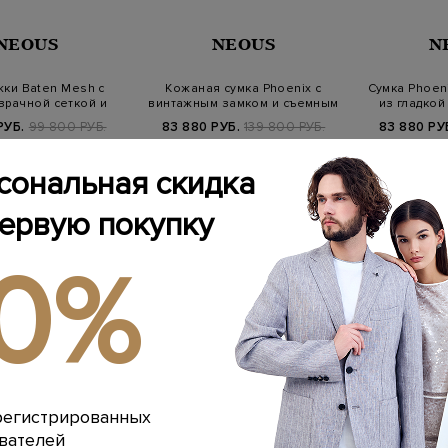
NEOUS
NEOUS
N
ки Baten Mesh c
Кожаная сумка Phoenix с
Сумка Phoen
зрачной сеткой и
винтажным замком и съемным
из гладкой
фигурны…
рем…
РУБ.
99 800 РУБ.
83 880 РУБ.
139 800 РУБ.
83 880 РУ
-40%
-40%
сональная скидка
первую покупку
10%
регистрированных
вателей