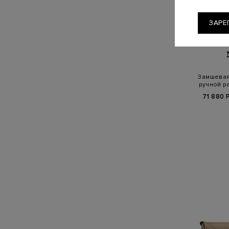
ЗАРЕ
Замшевая 
ручной р
71 880 