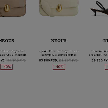
NEOUS
NEOUS
N
hoenix Baguette
Сумка Phoenix Baguette с
Текстильны
аботы из гладкой
фигурным ремешком и
отделкой из
кожи
винтажным…
РУБ.
139 800 РУБ.
83 880 РУБ.
139 800 РУБ.
59 820 РУ
-40%
-40%