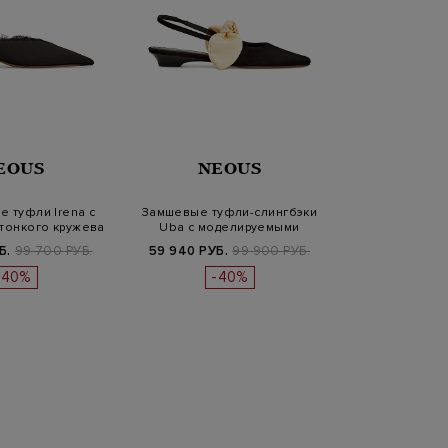
EOUS
NEOUS
е туфли Irena с
Замшевые туфли-слингбэки
 тонкого кружева
Uba с моделируемыми
бантами
Б.
99 700 РУБ.
59 940 РУБ.
99 900 РУБ.
-40%
-40%