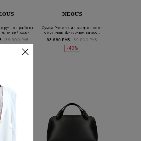
EOUS
NEOUS
ix ручной работы
Сумка Phoenix из гладкой кожи
 телячьей кожи
с крупным фигурным замко…
Б.
139 800 РУБ.
83 880 РУБ.
139 800 РУБ.
-40%
-40%