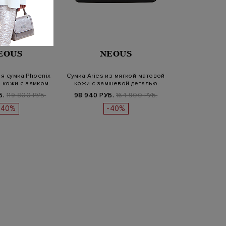
EOUS
NEOUS
я сумка Phoenix
Сумка Aries из мягкой матовой
й кожи с замком…
кожи с замшевой деталью
Б.
119 800 РУБ.
98 940 РУБ.
164 900 РУБ.
-40%
-40%