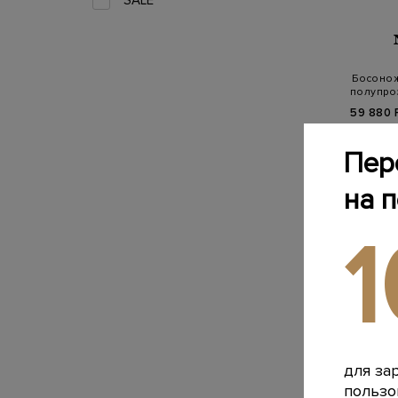
SALE
Босонож
полупро
59 880 
Пер
на 
для за
пользо