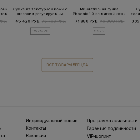
пони
Сумка из текстурной кожи с
Миниатюрная сумка
С
нтом
широким регулируемым
Phoenix 1.0 из мягкой кожи
теля
ремнем
с замком…
РУБ.
45 420 РУБ.
75 700 РУБ.
71 880 РУБ.
119 800 РУБ.
335
FW25/26
SS25
ВСЕ ТОВАРЫ БРЕНДА
Индивидуальный пошив
Программа лояльности
ны СНГ
Ежегодно в бутики
ы
Контакты
Гарантия подлинности
Stefano Ricci, Brioni,
ет-
Нижний Новгород, ул.
жбой
Canali приезжают
та
Вакансии
VIP-шопинг
Большая Покровская,
100%
представители Домов
ин