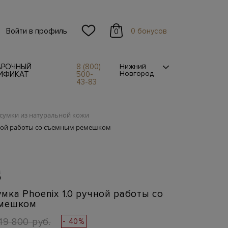
Войти в профиль
0 бонусов
0
АРОЧНЫЙ
8 (800)
Нижний
Новгород
ИФИКАТ
500-
43-83
сумки из натуральной кожи
чной работы со съемным ремешком
S
мка Phoenix 1.0 ручной работы со
емешком
19 800 руб.
- 40%