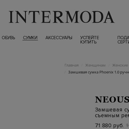
ОБУВЬ
СУМКИ
АКСЕССУАРЫ
УСПЕЙТЕ
ПОД
КУПИТЬ
СЕРТ
Главная
Женщинам
Женские 
/
/
Замшевая сумка Phoenix 1.0 ру
/
NEOU
Замшевая су
съемным р
71 880 руб.
1