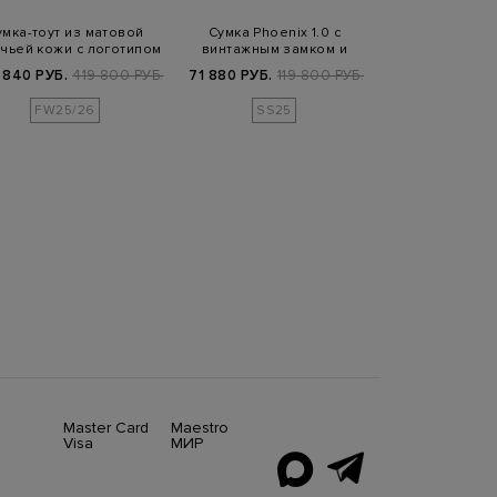
умка-тоут из матовой
Сумка Phoenix 1.0 с
Сумка Cots
чьей кожи с логотипом
винтажным замком и
подкладкой Bur
съемным ремешко…
и реме
 840 РУБ.
419 800 РУБ.
71 880 РУБ.
119 800 РУБ.
288 800 РУБ.
FW25/26
SS25
FW25/
Master Card
Maestro
Visa
МИР