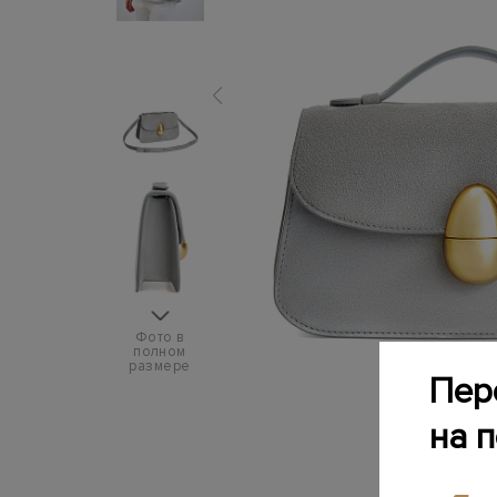
Фото в
полном
размере
Пер
на 