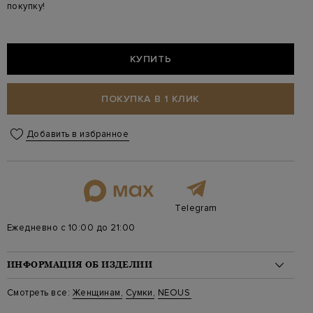
покупку!
КУПИТЬ
ПОКУПКА В 1 КЛИК
Добавить в избранное
Telegram
Ежедневно с 10:00 до 21:00
ИНФОРМАЦИЯ ОБ ИЗДЕЛИИ
Материал: кожа 100%
Смотреть все:
Женщинам
,
Сумки
,
NEOUS
Стиль: Среднего размера, На плечо