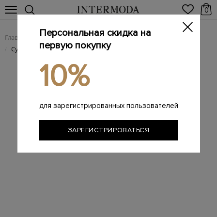
0
Персональная скидка на
Главная
Женщинам
Женские сумки из натуральной кожи
/
/
первую покупку
Сумка Phoenix Baguette ручной работы из гладкой кожи
/
10%
для зарегистрированных пользователей
ЗАРЕГИСТРИРОВАТЬСЯ