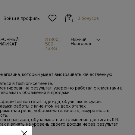
Войти в профиль
0 бонусов
0
АРОЧНЫЙ
8 (800)
Нижний
Новгород
ИФИКАТ
500-
43-83
магазина, который умеет выстраивать качественную
ться в fashion-сегменте.
ентирован на результат, уверенно работал с клиентами в
превращать обращения в продажи.
а
фере fashion retail: одежда, обувь, аксессуары.
авыки работы с клиентом на всех этапах.
грамотная речь, доброжелательность, аккуратность,
сть.
вных навыков, обучаемость и стремление достигать KPI.
ах и влиять на уровень своего дохода через результат.
азой.