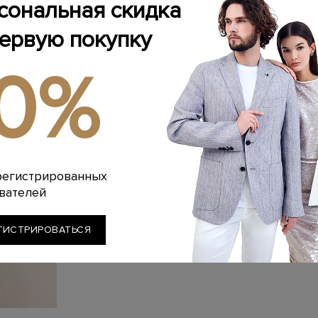
сональная скидка
• Исходящие звонки для подтве
• Холодные звонки по целевой
• Общение с клиентами в мессе
первую покупку
• Дополнительные продажи и к
• Прием входящих звонков и ко
доставки.
10%
• Конвертация входящих обращ
• Глубокое знание ассортимен
тенденций.
• Выполнение плана продаж и 
• Сборка, комплектация и упако
▎Мы предлагаем
• Сменный график 2/2 с 10:00 до
• Официальное трудоустройств
• Комфортный офис в центре г
• Реалистичные планы продаж 
регистрированных
• Обучение и адаптацию на пе
• Лояльную клиентскую базу и 
вателей
Подробнее по телефону: 8800
ГИСТРИРОВАТЬСЯ
ОТПРАВИТЬ РЕЗЮМЕ