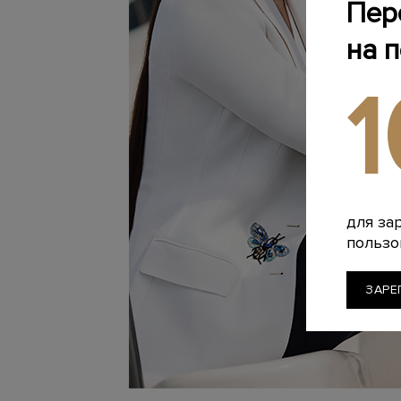
Пер
на 
для за
пользо
ЗАРЕ