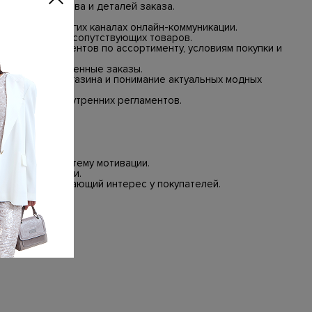
рждения состава и деталей заказа.
 аудитории.
нджерах и других каналах онлайн-коммуникации.
росс-продажи сопутствующих товаров.
нсультация клиентов по ассортименту, условиям покупки и
ений в оформленные заказы.
та интернет-магазина и понимание актуальных модных
соблюдение внутренних регламентов.
вка заказов.
 21:00.
о.
орода.
и понятную систему мотивации.
риод стажировки.
продукт, вызывающий интерес у покупателей.
-500-43-83