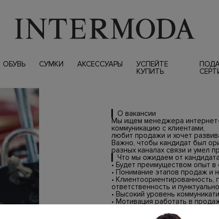
ОБУВЬ
СУМКИ
АКСЕССУАРЫ
УСПЕЙТЕ
ПОД
КУПИТЬ
СЕРТ
▎О вакансии
Мы ищем менеджера интернет-
коммуникацию с клиентами,
любит продажи и хочет развива
Важно, чтобы кандидат был ори
разных каналах связи и умел 
▎Что мы ожидаем от кандидат
• Будет преимуществом опыт в с
• Понимание этапов продаж и н
• Клиентоориентированность, 
ответственность и пунктуально
• Высокий уровень коммуникати
• Мотивация работать в продаж
▎Основные задачи
• Работа с теплой клиентской б