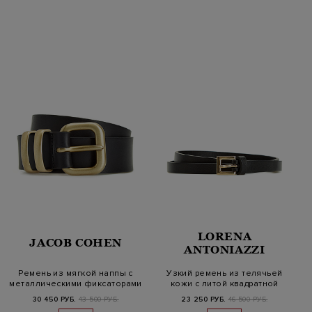
LORENA
JACOB COHEN
ANTONIAZZI
Ремень из мягкой наппы с
Узкий ремень из телячьей
металлическими фиксаторами
кожи с литой квадратной
и…
пряжк…
30 450 РУБ.
43 500 РУБ.
23 250 РУБ.
46 500 РУБ.