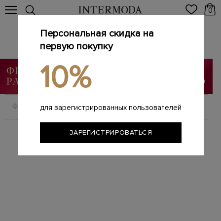
0
Персональная скидка на
Брендовые женские ремни
Главная
первую покупку
Женщинам
Аксессуары
Ремни
/
/
/
10%
ФИЛЬТРОВАТЬ
СОРТИРОВАТЬ
для зарегистрированных пользователей
ЗАРЕГИСТРИРОВАТЬСЯ