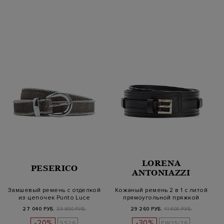
LORENA
PESERICO
ANTONIAZZI
Замшевый ремень с отделкой
Кожаный ремень 2 в 1 с литой
из цепочек Punto Luce
прямоугольной пряжкой
27 040 РУБ.
33 800 РУБ.
29 260 РУБ.
41 800 РУБ.
-20%
-30%
SS26
FW25/26