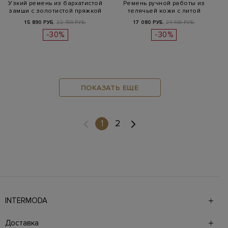
Узкий ремень из бархатистой
Ремень ручной работы из
замши с золотистой пряжкой
телячьей кожи с литой
пряжкой
15 890 РУБ.
22 700 РУБ.
17 080 РУБ.
24 400 РУБ.
-30%
-30%
ПОКАЗАТЬ ЕЩЕ
(current)
1
2
INTERMODA
Галерея бутиков INTERMODA представляет более 60
брендов на 4 этажах в самом центре города. На сайте
Доставка
также презентованы новинки с последних показов и