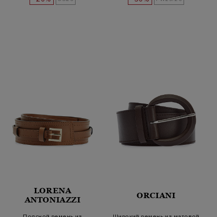
LORENA
ORCIANI
ANTONIAZZI
Поясной ремень из
Широкий ремень из матовой