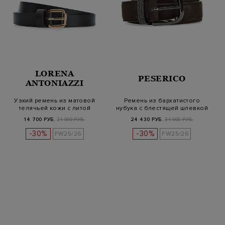
LORENA
PESERICO
ANTONIAZZI
Узкий ремень из матовой
Ремень из бархатистого
телячьей кожи с литой
нубука с блестящей шлевкой
пряжкой
Punt…
14 700 РУБ.
21 000 РУБ.
24 430 РУБ.
34 900 РУБ.
-30%
-30%
FW25/26
FW25/26