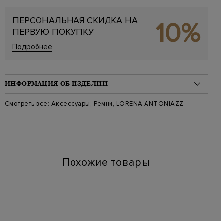
ПЕРСОНАЛЬНАЯ СКИДКА НА
10%
ПЕРВУЮ ПОКУПКУ
Подробнее
ИНФОРМАЦИЯ ОБ ИЗДЕЛИИ
Материал: кожа 100%
Смотреть все:
Аксессуары
,
Ремни
,
LORENA ANTONIAZZI
Стиль: Ремни
Цвет: Коричневый
Артикул: a25242ct18a 0290
Ширина изделия: 1.5 см
Похожие товары