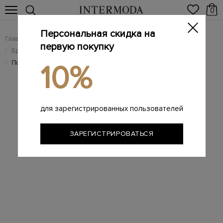
0
Персональная скидка на
Главная
Женщинам
Брендовые женские аксессуары
/
/
первую покупку
Брендовые женские ремни
/
Поясной ремень из кожи с литой прямоугольной пряжкой
/
10%
для зарегистрированных пользователей
ЗАРЕГИСТРИРОВАТЬСЯ