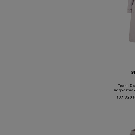
M
Тренч De
водооттал
137 820 