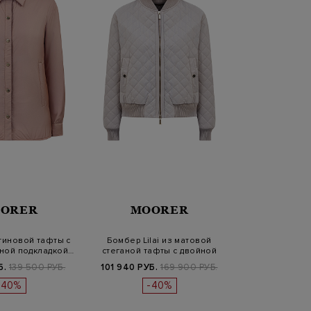
ORER
MOORER
атиновой тафты с
Бомбер Lilai из матовой
аной подкладкой…
стеганой тафты с двойной
засте…
Б.
139 500 РУБ.
101 940 РУБ.
169 900 РУБ.
-40%
-40%