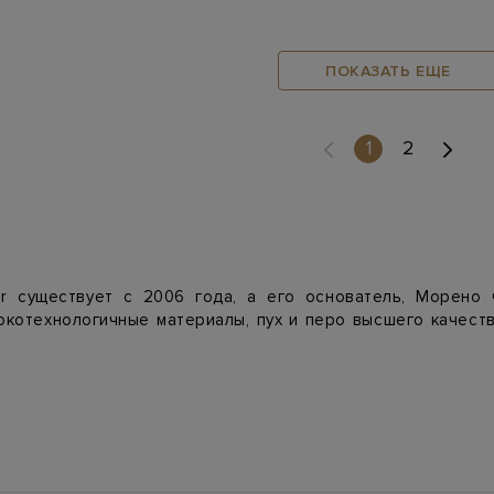
ПОКАЗАТЬ ЕЩЕ
(current)
1
2
 существует с 2006 года, а его основатель, Морено 
окотехнологичные материалы, пух и перо высшего качест
м внимание к деталям — поэтому модели бренда одинаково 
imeless — для поклонников классического стиля, и contemp
леживается в деталях: тщательная проработка каждого эле
амповкой «Moorer».
ыверенный дизайн дополнен незаметными, но функциональн