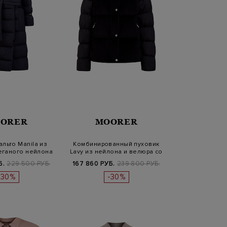
ORER
MOORER
льто Manila из
Комбинированный пуховик
еганого нейлона
Lavy из нейлона и велюра со
с…
съ…
Б.
229 500 РУБ.
167 860 РУБ.
239 800 РУБ.
-30%
-30%