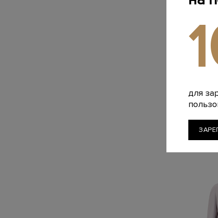
M
для за
пользо
Объемный п
боковыми 
119 700 
ЗАРЕ