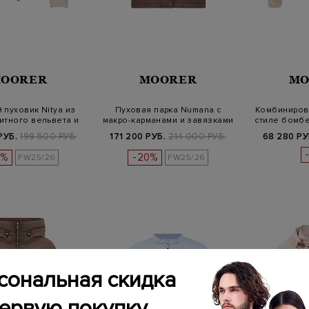
OORER
MOORER
MO
 пуховик Nitya из
Пуховая парка Numana с
Комбиниров
итного вельвета и
макро-карманами и завязками
стиле бомб
не…
РУБ.
199 500 РУБ.
171 200 РУБ.
214 000 РУБ.
68 280 РУ
0%
-20%
FW25/26
FW25/26
сональная скидка
первую покупку