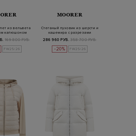
ORER
MOORER
лет из вельвета
Стеганый пуховик из шерсти и
ым капюшоном
кашемира с разрезами
Б.
169 800 РУБ.
286 960 РУБ.
358 700 РУБ.
-20%
FW25/26
FW25/26