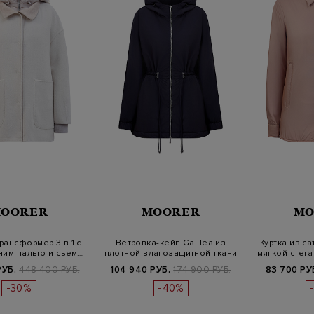
OORER
MOORER
MO
рансформер 3 в 1 с
Ветровка-кейп Galilea из
Куртка из с
ним пальто и съем…
плотной влагозащитной ткани
мягкой стег
A…
РУБ.
448 400 РУБ.
104 940 РУБ.
174 900 РУБ.
83 700 РУ
-30%
-40%