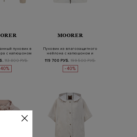
ORER
MOORER
анный пуховик в
Пуховик из влагозащитного
ера с капюшоном
нейлона с капюшоном и
разрез…
Б.
113 800 РУБ.
119 700 РУБ.
199 500 РУБ.
-40%
-40%