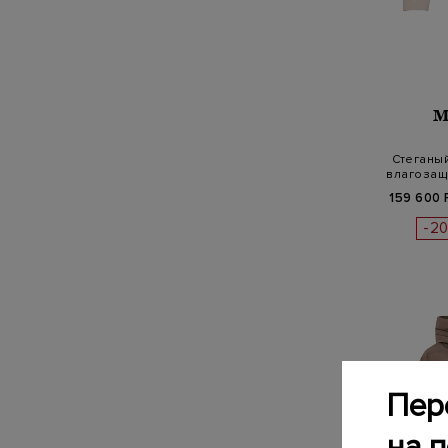
M
Стеганый
влагозащ
159 600 
-2
Пер
на 