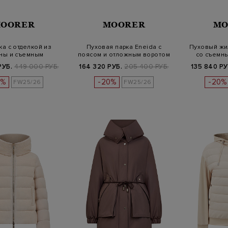
OORER
MOORER
MO
а с отделкой из
Пуховая парка Eneida с
Пуховый жи
ны и съемным
поясом и отложным воротом
со съемн
апюшоном
РУБ.
449 000 РУБ.
164 320 РУБ.
205 400 РУБ.
135 840 РУ
0%
-20%
-20%
FW25/26
FW25/26