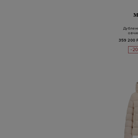
M
Дубленк
овчи
к
359 200 
-2