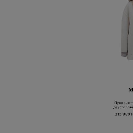
M
Пуховик-т
двусторон
313 880 