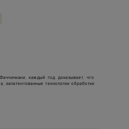
Фаччинкани, каждый год доказывает, что
ва, запатентованные технологии обработки
актуальны как для зимних casual-аутфитов,
orary — для тех, кто предпочитает
мента кроя, а также пуговицы, пуллеры
ыми деталями: например, пальто имеет