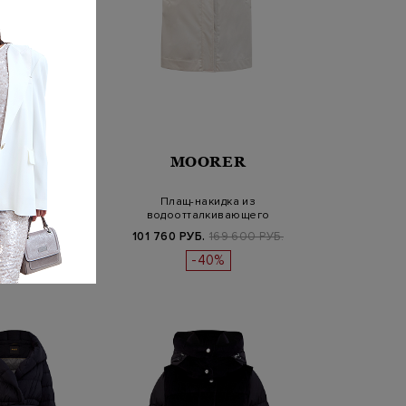
ORER
MOORER
влагозащитного
Плащ-накидка из
 разрезами на
водоотталкивающего
олния…
габардина с застежк…
Б.
198 700 РУБ.
101 760 РУБ.
169 600 РУБ.
-40%
-40%