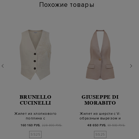
Похожие товары
BRUNELLO
GIUSEPPE DI
CUCINELLI
MORABITO
Жилет из хлопкового
Жилет из шерсти с V-
поплина с
образным вырезом и
аппликацией Flora и
открытой спиной
160 160 РУБ.
228 800 РУБ.
48 650 РУБ.
69 500 РУБ.
цепо…
SS25
SS25