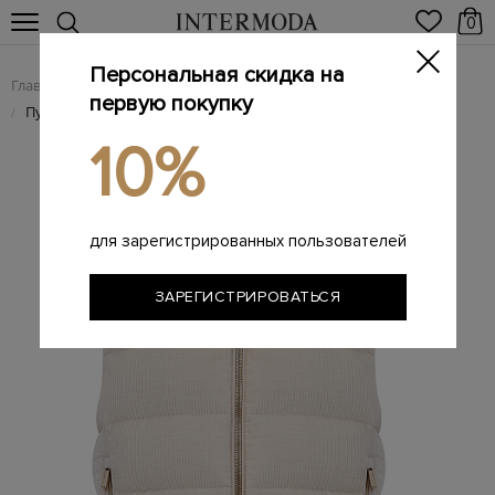
0
Персональная скидка на
Главная
Женщинам
Женская одежда
Женские жилеты
/
/
/
первую покупку
Пуховый жилет из вельвета со съемным капюшоном
/
10%
для зарегистрированных пользователей
ЗАРЕГИСТРИРОВАТЬСЯ