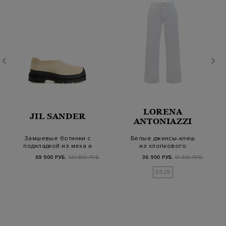
LORENA
JIL SANDER
ANTONIAZZI
Замшевые ботинки с
Белые джинсы-клеш
подкладкой из меха и
из хлопкового
влагозащитными…
денима с кожаным
69 900 РУБ.
139 800 РУБ.
36 900 РУБ.
61 500 РУБ.
патче…
SS25