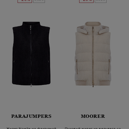
PARAJUMPERS
MOORER
Жилет Noelle из фактурной
Пуховый жилет из вельвета со