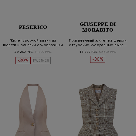
GIUSEPPE DI
PESERICO
MORABITO
Жилет узорной вязки из
Приталенный жилет из шерсти
шерсти и альпаки с V-образным
с глубоким V-образным выре…
в…
29 260 РУБ.
41 800 РУБ.
48 650 РУБ.
69 500 РУБ.
-30%
-30%
FW25/26