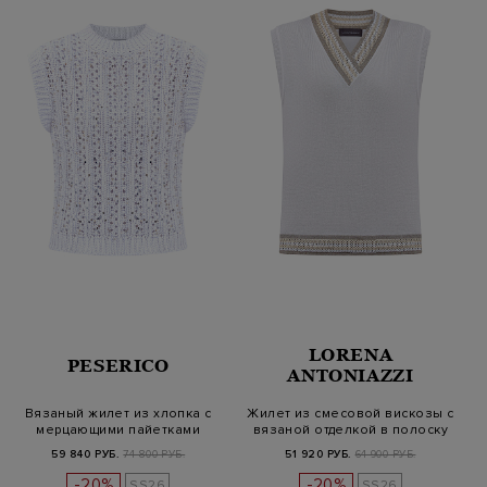
LORENA
PESERICO
ANTONIAZZI
Вязаный жилет из хлопка с
Жилет из смесовой вискозы с
мерцающими пайетками
вязаной отделкой в полоску
59 840 РУБ.
74 800 РУБ.
51 920 РУБ.
64 900 РУБ.
-20%
-20%
SS26
SS26