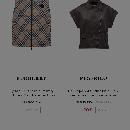
BURBERRY
PESERICO
Пуховый жилет в клетку
Байкерский жилет из льна и
Burberry Check с потайным
ацетата с эффектом кожи
капюш…
189 800 РУБ.
119 840 РУБ.
149 800 РУБ.
-20%
FW25/26
SS26