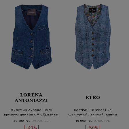
LORENA
ETRO
ANTONIAZZI
Жилет из окрашенного
Костюмный жилет из
вручную денима с V-образным
фактурной льняной ткани в
вырез…
клетку
35 880 РУБ.
59 800 РУБ.
49 900 РУБ.
99 800 РУБ.
-40%
-50%