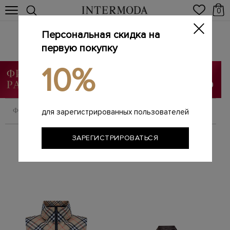
0
Персональная скидка на
Женские жилеты
Главная
первую покупку
Женщинам
Одежда
Жилеты
/
/
/
10%
ФИЛЬТРОВАТЬ
СОРТИРОВАТЬ
для зарегистрированных пользователей
ЗАРЕГИСТРИРОВАТЬСЯ