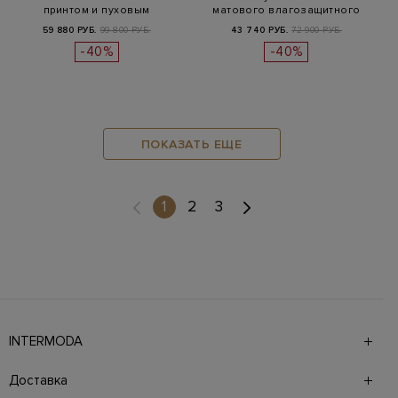
принтом и пуховым
матового влагозащитного
утеплителе…
нейлон…
59 880 РУБ.
99 800 РУБ.
43 740 РУБ.
72 900 РУБ.
-40%
-40%
ПОКАЗАТЬ ЕЩЕ
(current)
1
2
3
INTERMODA
Галерея бутиков INTERMODA представляет более 60
брендов на 4 этажах в самом центре города. На сайте
Доставка
также презентованы новинки с последних показов и