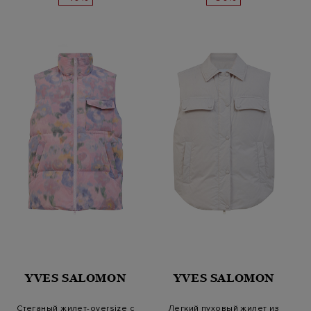
YVES SALOMON
YVES SALOMON
Стеганый жилет-oversize с
Легкий пуховый жилет из