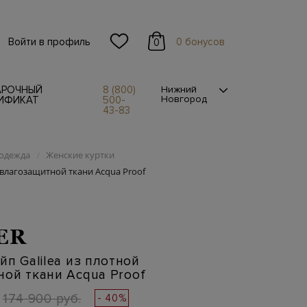
Войти в профиль
0 бонусов
0
АРОЧНЫЙ
8 (800)
Нижний
Новгород
ИФИКАТ
500-
43-83
одежда
Женские куртки
/
 влагозащитной ткани Acqua Proof
ER
йп Galilea из плотной
ой ткани Acqua Proof
174 900 руб.
- 40%