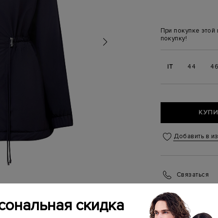
При покупке этой
покупку!
IT
44
4
КУПИ
Добавить в и
Связаться
Менеджер бутика
(ежедневно с 10:0
сональная скидка