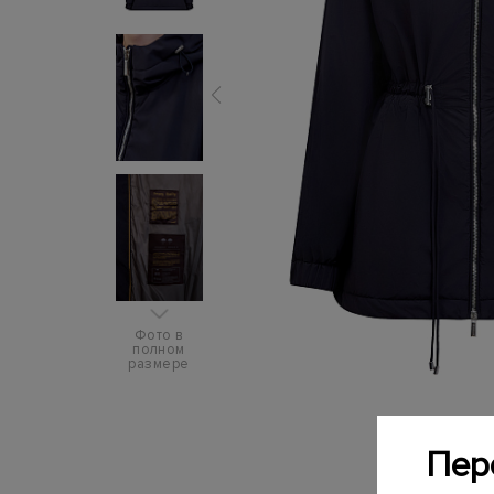
Фото в
полном
размере
Пер