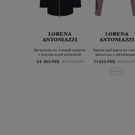
NELLO
LORENA
LORENA
INELLI
ANTONIAZZI
ANTONIAZZI
 из мягкого
Ветровка из тонкой шерсти
Куртка-рубашка из льн
а Fleecy с
с внутренней кулиской
вискозы с объемны
й Swarovsk…
рукавами
Б.
672 000 РУБ.
24 360 РУБ.
81 200 РУБ.
71 520 РУБ.
119 200 
SS25