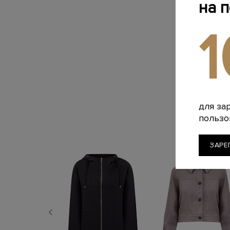
на 
для за
пользо
ЗАРЕ