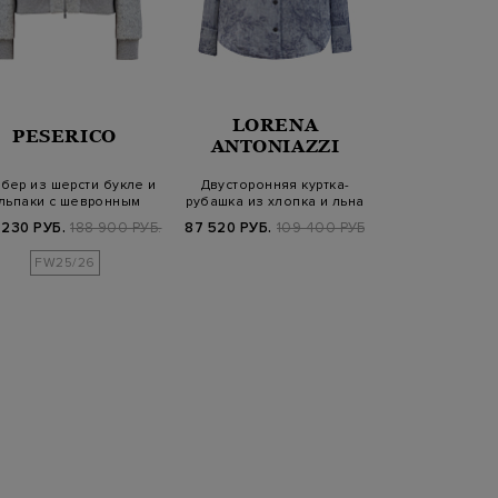
LORENA
PESERICO
PARAJU
ANTONIAZZI
бер из шерсти букле и
Двусторонняя куртка-
Легкая куртка
льпаки с шевронным
рубашка из хлопка и льна
из матовой н
узором в…
Toile de…
тафт
 230 РУБ.
188 900 РУБ.
87 520 РУБ.
109 400 РУБ.
21 960 РУБ.
5
FW25/26