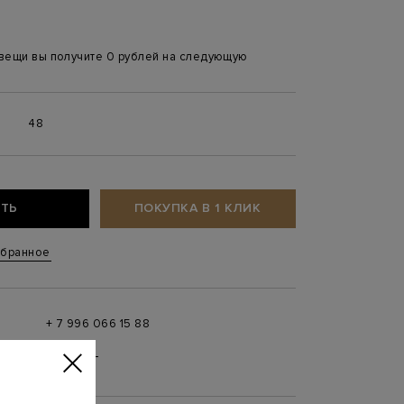
 вещи вы получите 0 рублей на следующую
6
48
ТЬ
ПОКУПКА В 1 КЛИК
збранное
+ 7 996 066 15 88
 в
MAX
,
Telegram
0 до 21:00)