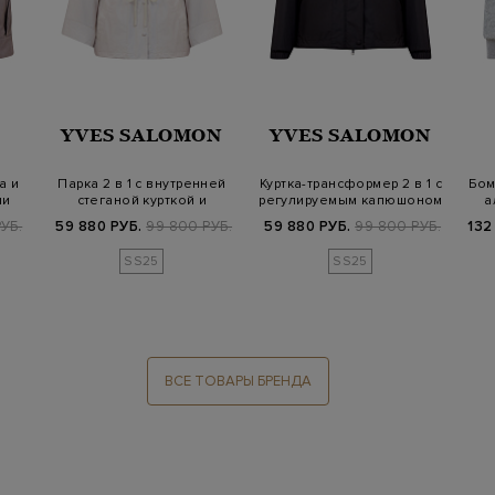
YVES SALOMON
YVES SALOMON
а и
Парка 2 в 1 с внутренней
Куртка-трансформер 2 в 1 с
Бом
ми
стеганой курткой и
регулируемым капюшоном
а
кулиской н…
на к…
РУБ.
59 880 РУБ.
99 800 РУБ.
59 880 РУБ.
99 800 РУБ.
132
SS25
SS25
ВСЕ ТОВАРЫ БРЕНДА