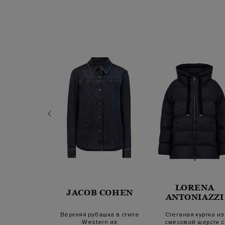
RENA
LORENA
JACOB COHEN
NIAZZI
ANTONIAZZI
мбер с микро-
Верхняя рубашка в стиле
Стеганая куртка из
регулируемыми
Western из
смесовой шерсти с