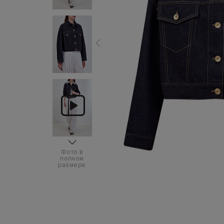
Фото в
полном
размере