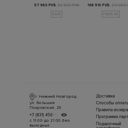
искам…
ароматизированного…
разрезами на рука
Б.
114 700 РУБ.
57 960 РУБ.
82 800 РУБ.
168 910 РУБ.
241 300 
SS25
FW25/26
Доставка
г. Нижний Новгород
Доставка в стра
ул. Большая
Способы оплат
производится
Оплата в интерн
Покровская, 25
курьерской слу
Правила возвра
магазине
СДЭК, DHL при 
Интернет-магаз
+7 (831) 458-14-75
+7 (831) 458-14-75
осуществляется
предоплате.
Программа пар
позволяет верн
несколькими
Возможные
с 11:00 до 21:00 без
товар в течение
способами:
Подарочный
дополнительны
выходных
недель с момен
наличными курь
расходы за
сертификат