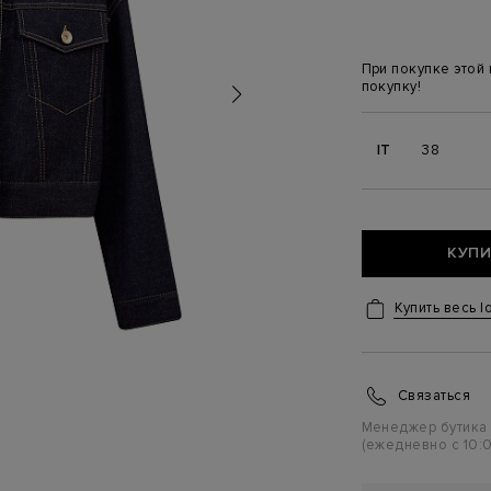
При покупке этой
покупку!
IT
38
КУПИ
Купить весь l
Связаться
Менеджер бутика
(ежедневно с 10:0