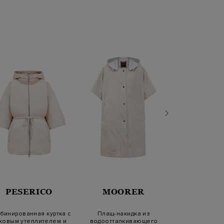
PESERICO
MOORER
HER
бинированная куртка с
Плащ-накидка из
Льняной б
ховым утеплителем и
водоотталкивающего
регулируемым