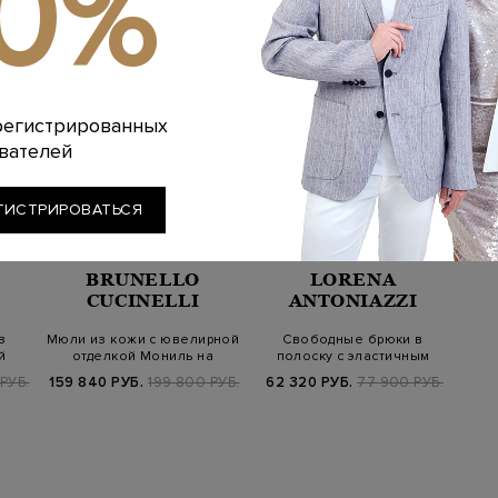
10%
регистрированных
вателей
ГИСТРИРОВАТЬСЯ
BRUNELLO
LORENA
CUCINELLI
ANTONIAZZI
з
Мюли из кожи с ювелирной
Свободные брюки в
й
отделкой Мониль на
полоску с эластичным
каблуках
поясом на кулис…
РУБ.
159 840 РУБ.
199 800 РУБ.
62 320 РУБ.
77 900 РУБ.