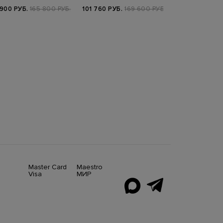
рукавам…
габардина с застежк…
нижним 
900 РУБ.
165 800 РУБ.
101 760 РУБ.
169 600 РУБ.
87 840 РУБ.
1
Master Card
Maestro
Visa
МИР