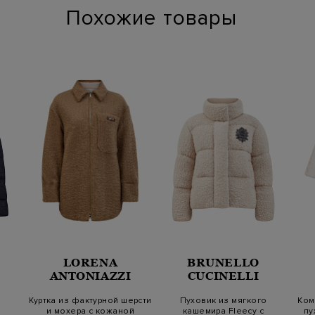
Похожие товары
LORENA
BRUNELLO
ANTONIAZZI
CUCINELLI
Куртка из фактурной шерсти
Пуховик из мягкого
Ком
и мохера с кожаной
кашемира Fleecy с
пу