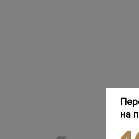
Пер
на 