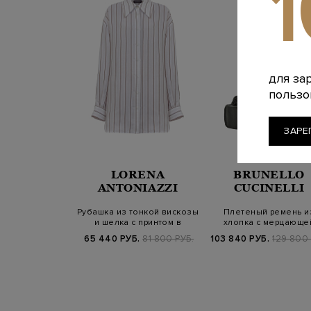
для за
пользо
ЗАРЕ
LORENA
BRUNELLO
ANTONIAZZI
CUCINELLI
Рубашка из тонкой вискозы
Плетеный ремень и
и шелка с принтом в
хлопка с мерцающе
полоску
шлевкой Мониль
65 440 РУБ.
81 800 РУБ.
103 840 РУБ.
129 800 