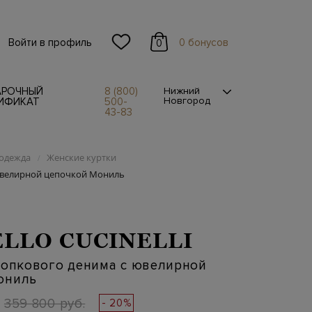
Войти в профиль
0 бонусов
0
АРОЧНЫЙ
8 (800)
Нижний
Новгород
ИФИКАТ
500-
43-83
одежда
Женские куртки
/
 ювелирной цепочкой Мониль
LLO CUCINELLI
лопкового денима с ювелирной
ониль
359 800 руб.
- 20%