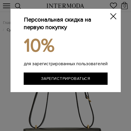
0
Персональная скидка на
Главная
Женщинам
Женские сумки из натуральной кожи
/
/
первую покупку
Сумка Phoenix из гладкой кожи с крупным фигурным замком
/
10%
для зарегистрированных пользователей
ЗАРЕГИСТРИРОВАТЬСЯ