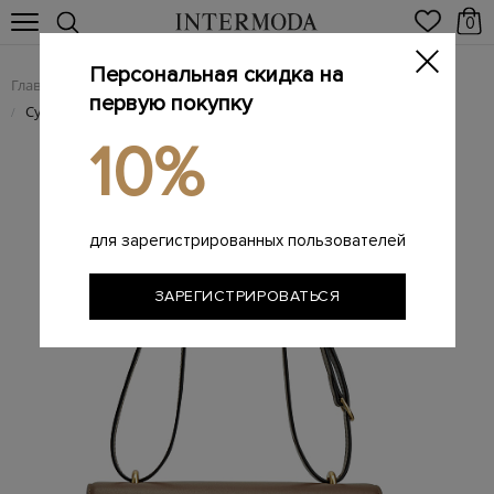
0
Персональная скидка на
Главная
Женщинам
Женские сумки из натуральной кожи
/
/
первую покупку
Сумка Phoenix ручной работы из гладкой телячьей кожи
/
10%
для зарегистрированных пользователей
ЗАРЕГИСТРИРОВАТЬСЯ