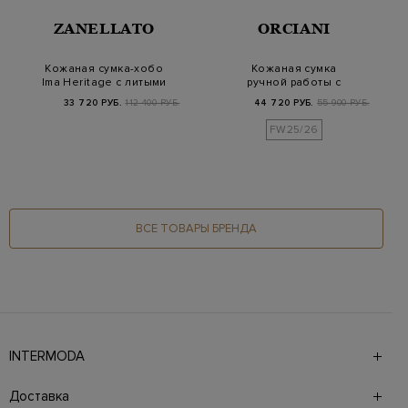
ZANELLATO
ORCIANI
Кожаная сумка-хобо
Кожаная сумка
Ima Heritage с литыми
ручной работы с
заклепками
ремешком и литой
33 720 РУБ.
112 400 РУБ.
44 720 РУБ.
55 900 РУБ.
деталью
FW25/26
ВСЕ ТОВАРЫ БРЕНДА
INTERMODA
Галерея бутиков INTERMODA представляет более 60
брендов на 4 этажах в самом центре города. На сайте
Доставка
также презентованы новинки с последних показов и