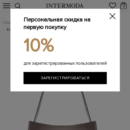
0
Персональная скидка на
Главная
Женщинам
Женские сумки из натуральной кожи
/
/
первую покупку
Кожаный тоут с внутренней сумкой из канваса
/
10%
для зарегистрированных пользователей
ЗАРЕГИСТРИРОВАТЬСЯ