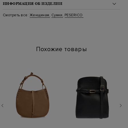
ИНФОРМАЦИЯ ОБ ИЗДЕЛИИ
Материал: кожа 100%
Смотреть все:
Женщинам
,
Сумки
,
PESERICO
Стиль: Сумки-тоут
Цвет: Коричневый
Артикул: a38376c0 cc759 951
Параметры изделия: 33х28х15
Похожие товары