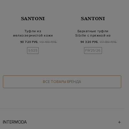
SANTONI
SANTONI
Туфли из
Бархатные туфли
мелкозернистой кожи
Sibille с пряжкой из
с деталью Double
кристаллов
90 720 РУБ.
113 400 РУБ.
94 320 РУБ.
117 900 РУБ.
Buckle
SS25
FW25/26
ВСЕ ТОВАРЫ БРЕНДА
INTERMODA
Галерея бутиков INTERMODA представляет более 60