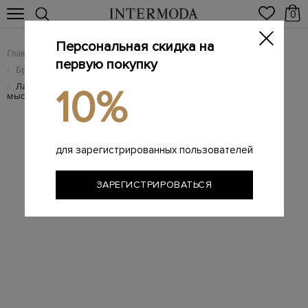
0
Персональная скидка на
Главная
Женщинам
Женская обувь
/
/
первую покупку
Брендовые женские туфли
/
Лакированные туфли Rina со скошенным квадратным
/
10%
мыском
для зарегистрированных пользователей
ЗАРЕГИСТРИРОВАТЬСЯ