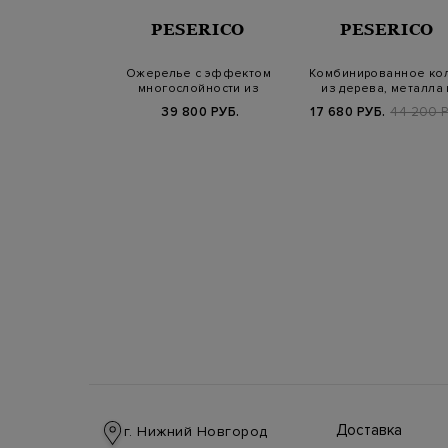
ERICO
PESERICO
PESERICO
усинами Punto
Ожерелье с эффектом
Комбинированное ко
мерцающими
многослойности из
из дерева, металла 
таллами
цепочек и криста…
хлопковой п…
Б.
29 800 РУБ.
39 800 РУБ.
17 680 РУБ.
44 200 Р
Доставка
г. Нижний Новгород
Доставка в стра