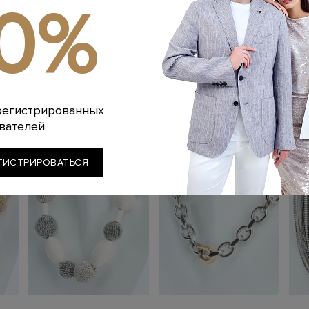
10%
Стиль: Ожерелье
Артикул: s35443c
Похожие товары
регистрированных
вателей
ГИСТРИРОВАТЬСЯ