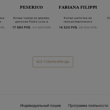
PESERICO
FABIANA FILIPPI
лье
Колье-чокер из дерева,
Колье-цепочка из
О
и
цепочек Punto Luce и
гипоаллергенного
хлопковой…
латунного сплава
по
УБ.
17 680 РУБ.
44 200 РУБ.
14 520 РУБ.
36 300 РУБ.
ВСЕ ТОВАРЫ БРЕНДА
Индивидуальный пошив
Программа лояльности
ны СНГ
Ежегодно в бутики