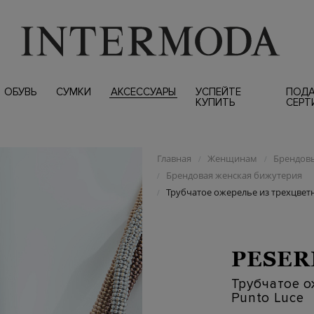
ОБУВЬ
СУМКИ
АКСЕССУАРЫ
УСПЕЙТЕ
ПОД
КУПИТЬ
СЕРТ
Главная
Женщинам
Брендовы
/
/
Брендовая женская бижутерия
/
Трубчатое ожерелье из трехцвет
/
PESER
Трубчатое о
Punto Luce