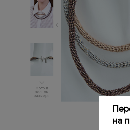
Фото в
полном
размере
Пер
на 