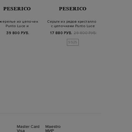
PESERICO
PESERICO
FABIANA 
жерелье из цепочек
Серьги из рядов кристаллов
Каскадное кол
Punto Luce и
с цепочками Punto Luce
латунных цеп
лудрагоценных крист…
Luc
39 800 РУБ.
17 880 РУБ.
29 800 РУБ.
25 770 РУБ.
8
SS25
Master Card
Maestro
Visa
МИР