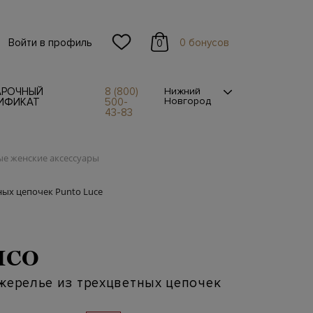
Войти в профиль
0 бонусов
0
АРОЧНЫЙ
8 (800)
Нижний
Новгород
ИФИКАТ
500-
43-83
е женские аксессуары
ных цепочек Punto Luce
ICO
жерелье из трехцветных цепочек