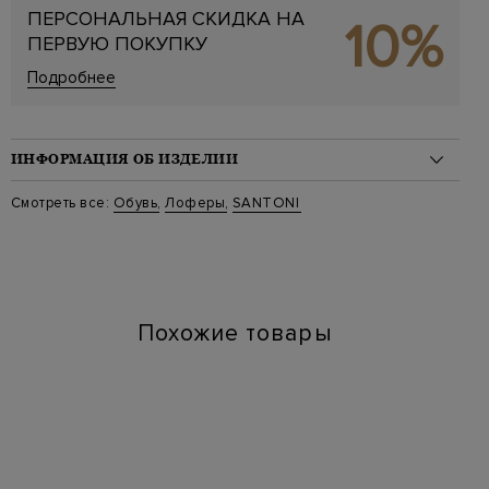
ПЕРСОНАЛЬНАЯ СКИДКА НА
10%
ПЕРВУЮ ПОКУПКУ
Подробнее
ИНФОРМАЦИЯ ОБ ИЗДЕЛИИ
Материал: замша 100%
Смотреть все:
Обувь
,
Лоферы
,
SANTONI
Цвет: Коричневый
Артикул: wueg71868 wt50
Высота платформы (см): 6
Длина по стельке (см): 25.5
Похожие товары