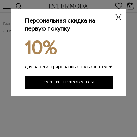
0
Персональная скидка на
Главная
Женщинам
Женская обувь
Лоферы женские
/
/
/
первую покупку
Пенни-лоферы из замши Velatura на массивной подошве
/
10%
для зарегистрированных пользователей
ЗАРЕГИСТРИРОВАТЬСЯ