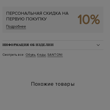
ПЕРСОНАЛЬНАЯ СКИДКА НА
10%
ПЕРВУЮ ПОКУПКУ
Подробнее
ИНФОРМАЦИЯ ОБ ИЗДЕЛИИ
Материал: кожа 100%
Смотреть все:
Обувь
,
Кеды
,
SANTONI
Стиль: Низкие
Цвет: Серебристый
Артикул: wbgg61321 td50
Высота платформы (см): 4
Длина по стельке (см): 24
Похожие товары