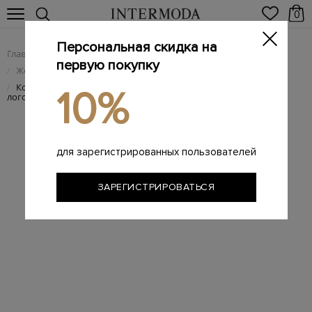
0
Персональная скидка на
Главная
Женщинам
Женская обувь
/
/
первую покупку
Женские брендовые кеды
/
Кожаные кеды с металлизированным напылением и
/
10%
логотипом
для зарегистрированных пользователей
ЗАРЕГИСТРИРОВАТЬСЯ