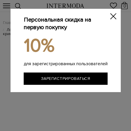
0
Персональная скидка на
Главная
Женщинам
Женская обувь
Лоферы женские
/
/
/
первую покупку
Лоферы из мерцающей телячьей кожи с крупными
/
кристаллами
10%
для зарегистрированных пользователей
ЗАРЕГИСТРИРОВАТЬСЯ