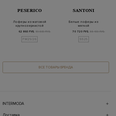
PESERICO
SANTONI
Лоферы из матовой
Белые лоферы из
крупнозернистой
мягкой
кожи с цепочками
крупнозернистой
62 860 РУБ.
89 800 РУБ.
70 720 РУБ.
88 400 РУБ.
Pun…
кожи с простроч…
FW25/26
SS25
ВСЕ ТОВАРЫ БРЕНДА
INTERMODA
Галерея бутиков INTERMODA представляет более 60
брендов на 4 этажах в самом центре города. На сайте
Доставка