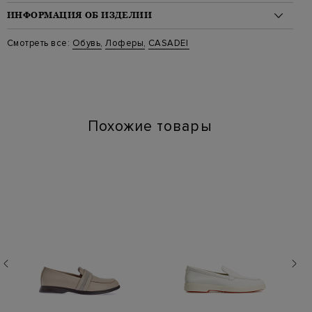
ИНФОРМАЦИЯ ОБ ИЗДЕЛИИ
Материал: кожа 100%
Смотреть все:
Обувь
,
Лоферы
,
CASADEI
Цвет: Бежевый
Артикул: 1d287j0101c
Высота платформы (см): 2
Длина по стельке (см): 26
Похожие товары