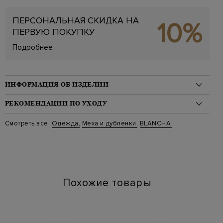
ПЕРСОНАЛЬНАЯ СКИДКА НА
10%
ПЕРВУЮ ПОКУПКУ
Подробнее
ИНФОРМАЦИЯ ОБ ИЗДЕЛИИ
Материал: овчина 100%
РЕКОМЕНДАЦИИ ПО УХОДУ
На модели: 175/81/61/91 на модели размер 42
Стиль: Меховые пальто
Стирка: Стирка запрещена
Смотреть все:
Одежда
,
Меха и дубленки
,
BLANCHA
Цвет: Коричневый
Отбеливание: Отбеливание запрещено
Артикул: 57 24170 302
Сушка: Барабанная сушка запрещена
Длина изделия: 118
Химчистка: Профессиональная очистка
Глажение: Глажка запрещена
Похожие товары