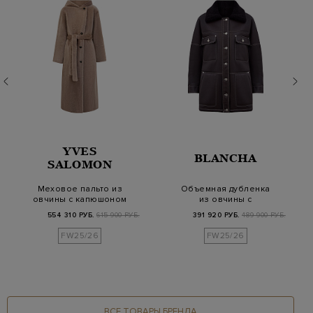
YVES
BLANCHA
SALOMON
Меховое пальто из
Объемная дубленка
овчины с капюшоном
из овчины с
и поясом в тон
контрастной
554 310 РУБ.
615 900 РУБ.
391 920 РУБ.
489 900 РУБ.
прострочкой
FW25/26
FW25/26
ВСЕ ТОВАРЫ БРЕНДА