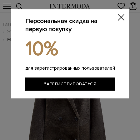
0
Персональная скидка на
Главная
Женщинам
Женская одежда
/
/
первую покупку
Женские изделия из меха и дубленки
/
Меховое двубортное пальто из дубленой кожи и овчины
/
10%
для зарегистрированных пользователей
ЗАРЕГИСТРИРОВАТЬСЯ