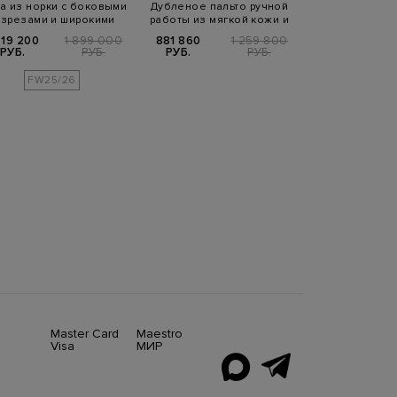
а из норки с боковыми
Дубленое пальто ручной
Дубленка из
азрезами и широкими
работы из мягкой кожи и
капюшоном и 
лацканам…
овчины
карман
519 200
1 899 000
881 860
1 259 800
319 040 РУБ.
3
РУБ.
РУБ.
РУБ.
РУБ.
FW25/
FW25/26
Master Card
Maestro
Visa
МИР