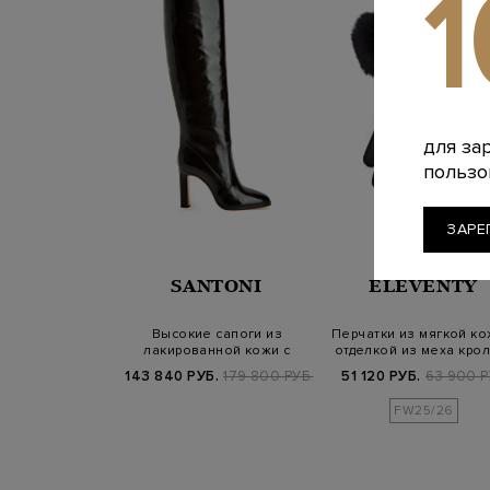
для за
пользо
ЗАРЕ
SANTONI
ELEVENTY
Высокие сапоги из
Перчатки из мягкой ко
лакированной кожи с
отделкой из меха кро
миндалевидным мы…
143 840 РУБ.
179 800 РУБ.
51 120 РУБ.
63 900 Р
FW25/26