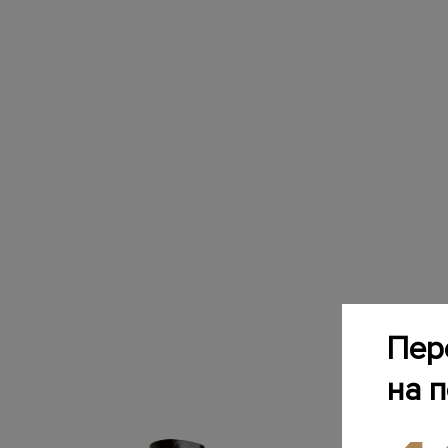
Пер
на 