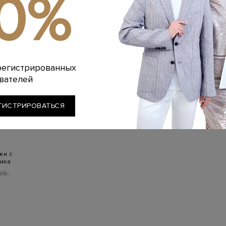
10%
регистрированных
вателей
ГИСТРИРОВАТЬСЯ
жи с
лика
УБ.