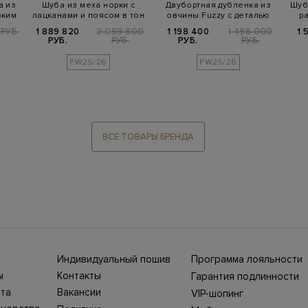
а из
Шуба из меха норки с
Двубортная дубленка из
Шуб
оким
лацканами и поясом в тон
овчины Fuzzy с деталью
р
Мониль
РУБ.
1 889 820
2 099 800
1 198 400
1 498 000
1 
РУБ.
РУБ.
РУБ.
РУБ.
FW25/26
FW25/26
ВСЕ ТОВАРЫ БРЕНДА
Индивидуальный пошив
Программа лояльности
ны СНГ
Ежегодно в бутики
ы
Контакты
Гарантия подлинности
Stefano Ricci, Brioni,
ет-
Нижний Новгород, ул.
жбой
Canali приезжают
та
Вакансии
VIP-шопинг
Большая Покровская,
100%
представители Домов
ин
25. Телефон интернет-
моды, чтобы