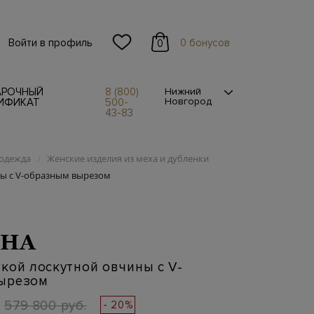
Войти в профиль
0 бонусов
0
АРОЧНЫЙ
8 (800)
Нижний
Новгород
ИФИКАТ
500-
43-83
одежда
Женские изделия из меха и дубленки
/
ны с V-образным вырезом
CHA
кой лоскутной овчины с V-
ырезом
579 800 руб.
- 20%