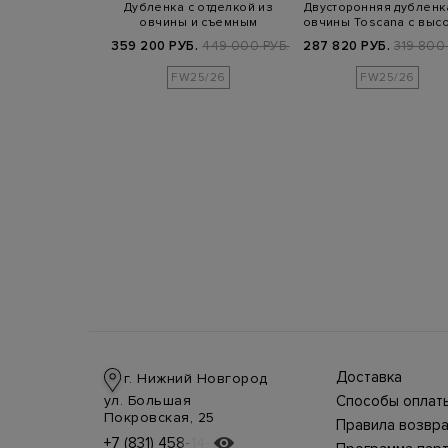
я шуба из меха
Дубленка с отделкой из
Двусторонняя дубленк
кожаным поясом
овчины и съемным
овчины Toscana с выс
капюшоном
воро…
Б.
448 900 РУБ.
359 200 РУБ.
449 000 РУБ.
287 820 РУБ.
319 800 
25/26
FW25/26
FW25/26
Доставка
г. Нижний Новгород
Доставка в стра
ул. Большая
Способы оплат
производится
Оплата в интерн
Покровская, 25
курьерской слу
Правила возвра
магазине
СДЭК, DHL при 
Интернет-магаз
+7 (831) 458-14-75
+7 (831) 458-14-75
осуществляется
предоплате.