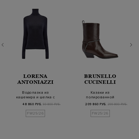
LORENA
BRUNELLO
ANTONIAZZI
CUCINELLI
Водолазка из
Казаки из
кашемира и шелка с
полированной
символикой и
телячьей кожи с
48 860 РУБ.
69 800 РУБ.
209 860 РУБ.
299 800 РУБ.
окантовко…
ремешками Монил…
FW25/26
FW25/26