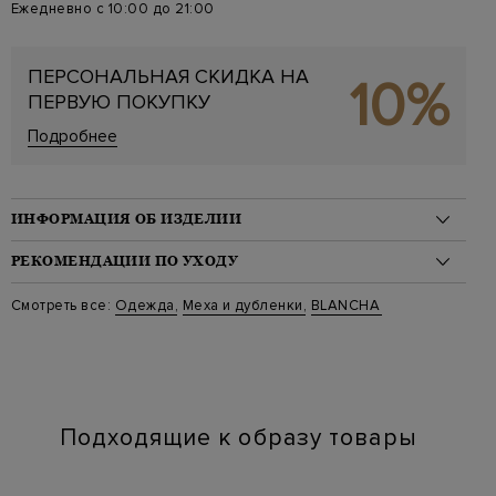
Ежедневно с 10:00 до 21:00
ПЕРСОНАЛЬНАЯ СКИДКА НА
10%
ПЕРВУЮ ПОКУПКУ
Подробнее
ИНФОРМАЦИЯ ОБ ИЗДЕЛИИ
Материал: овчина 100%
РЕКОМЕНДАЦИИ ПО УХОДУ
На модели: 175/84/60/88 на модели размер 40
Цвет: Коричневый
Стирка: Стирка запрещена
Смотреть все:
Одежда
,
Меха и дубленки
,
BLANCHA
Артикул: 25010 301
Отбеливание: Отбеливание запрещено
Длина изделия: 76
Сушка: Барабанная сушка запрещена
Наличие карманов: Да
Химчистка: Сухая чистка запрещена
Глажение: Глажка запрещена
Подходящие к образу товары