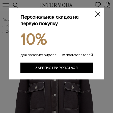
0
Персональная скидка на
Главная
Женщинам
Женская одежда
/
/
первую покупку
Женские изделия из меха и дубленки
/
Объемная дубленка из овчины с контрастной прострочкой
/
10%
для зарегистрированных пользователей
ЗАРЕГИСТРИРОВАТЬСЯ