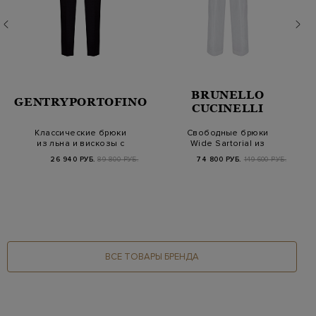
BRUNELLO
GENTRYPORTOFINO
CUCINELLI
Классические брюки
Свободные брюки
из льна и вискозы с
Wide Sartorial из
заложенными скл…
вискозно-льняного
26 940 РУБ.
89 800 РУБ.
74 800 РУБ.
149 600 РУБ.
тв…
ВСЕ ТОВАРЫ БРЕНДА