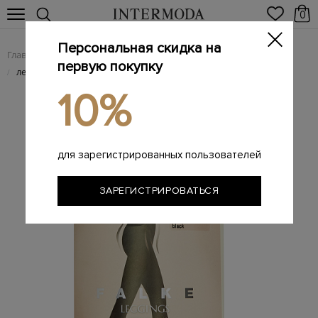
0
Персональная скидка на
Главная
Женщинам
Женская одежда
Женские брюки
/
/
/
первую покупку
леггинсы
/
10%
для зарегистрированных пользователей
ЗАРЕГИСТРИРОВАТЬСЯ