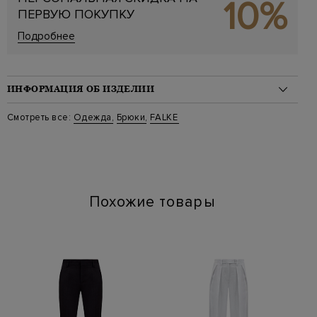
10%
ПЕРВУЮ ПОКУПКУ
Подробнее
ИНФОРМАЦИЯ ОБ ИЗДЕЛИИ
Материал: полиамид 82%, эластан 18%
Смотреть все:
Одежда
,
Брюки
,
FALKE
Стиль: Леггинсы
Цвет: Черный
Артикул: 41270 3009
Похожие товары