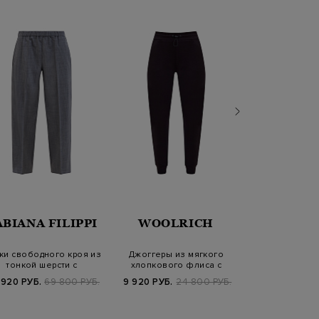
ABIANA FILIPPI
WOOLRICH
BURB
ки свободного кроя из
Джоггеры из мягкого
Хлопковые д
тонкой шерсти с
хлопкового флиса с
вышивкой Eques
заложенными с…
регулируемым по…
Desi
 920 РУБ.
69 800 РУБ.
9 920 РУБ.
24 800 РУБ.
78 320 РУБ.
9
FW25/