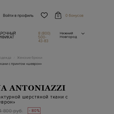
Войти в профиль
0 бонусов
0
АРОЧНЫЙ
8 (800)
Нижний
Новгород
ИФИКАТ
500-
43-83
одежда
Женские брюки
/
ткани с принтом «шеврон»
A ANTONIAZZI
ктурной шерстяной ткани с
еврон»
4 800 руб.
- 80%