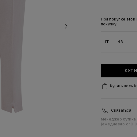
При покупке этой
покупку!
IT
48
КУПИ
Купить весь l
Связаться
Менеджер бутика
(ежедневно с 10:0