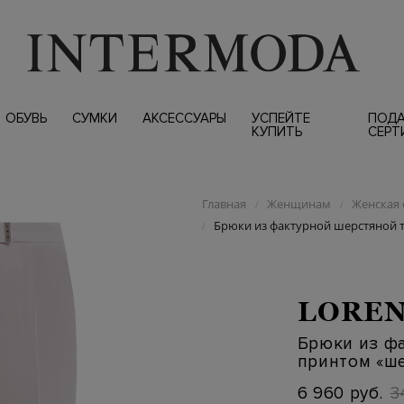
ОБУВЬ
СУМКИ
АКСЕССУАРЫ
УСПЕЙТЕ
ПОД
КУПИТЬ
СЕРТ
Главная
Женщинам
Женская 
/
/
Брюки из фактурной шерстяной 
/
LOREN
Брюки из фа
принтом «ш
6 960 руб.
3