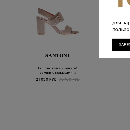
для за
пользо
ЗАРЕ
SANTONI
Босоножки из мягкой
замши с пряжками и
устойчивым кабл…
21 030 РУБ.
70 100 РУБ.