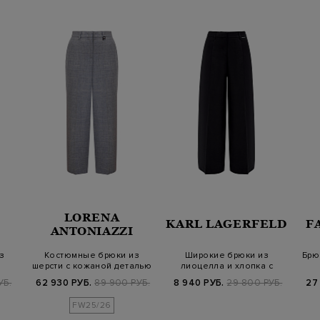
LORENA
KARL LAGERFELD
F
ANTONIAZZI
з
Костюмные брюки из
Широкие брюки из
Брю
шерсти с кожаной деталью
лиоцелла и хлопка с
м…
на шлевке
фактурными защипа…
УБ.
62 930 РУБ.
89 900 РУБ.
8 940 РУБ.
29 800 РУБ.
27
FW25/26