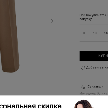
При покупке этой
покупку!
IT
38
4
КУПИ
Добавить в и
Связаться
Менеджер бутика
(ежедневно с 10:0
сональная скидка