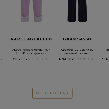
KARL LAGERFELD
GRAN SASSO
в
Укороченные брюки KL x
Свободные брюки из
Б
Hun Kim с широкими
льняной ткани с
…
отворотами
эластичным поясом
УБ.
11 820 РУБ.
39 400 РУБ.
6 940 РУБ.
34 700 РУБ.
134
ВСЕ ТОВАРЫ БРЕНДА