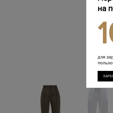
на 
для за
пользо
ЗАРЕ