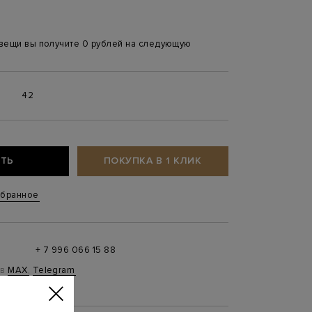
 вещи вы получите 0 рублей на следующую
0
42
ТЬ
ПОКУПКА В 1 КЛИК
збранное
+ 7 996 066 15 88
 в
MAX
,
Telegram
0 до 21:00)