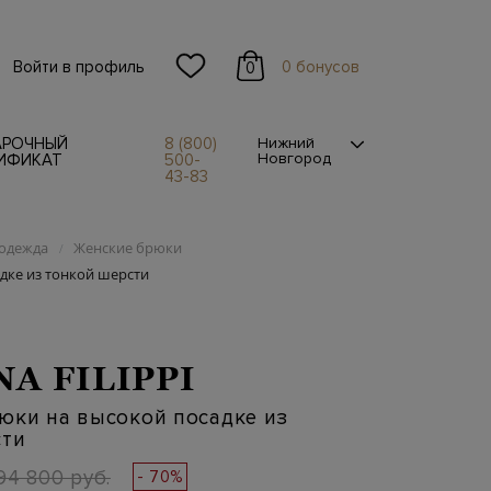
Войти в профиль
0 бонусов
0
АРОЧНЫЙ
8 (800)
Нижний
Новгород
ИФИКАТ
500-
43-83
одежда
Женские брюки
/
дке из тонкой шерсти
NA FILIPPI
юки на высокой посадке из
сти
94 800 руб.
- 70%