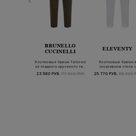
NELLO
BRUNELLO
ELEVENTY
INELLI
CUCINELLI
рюки Sartorial
Хлопковые брюки Tailored
Хлопковые брюки 
 защипами и
из гладкого крученого тв…
спортивном стиле с
алью М…
лампасами и поясо
Б.
215 900 РУБ.
23 580 РУБ.
117 900 РУБ.
25 770 РУБ.
85 900 Р
SS25