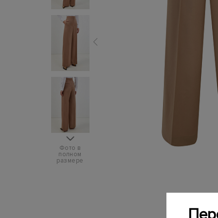
Фото в
полном
размере
Пер