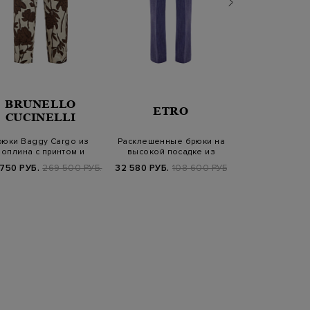
BRUNELLO
BRUN
ETRO
CUCINELLI
CUCIN
рюки Baggy Cargo из
Расклешенные брюки на
Брюки из ш
поплина с принтом и
высокой посадке из
фланели с ю
цепочкой Мони…
меланжевой ви…
окантовко
 750 РУБ.
269 500 РУБ.
32 580 РУБ.
108 600 РУБ.
149 680 РУБ.