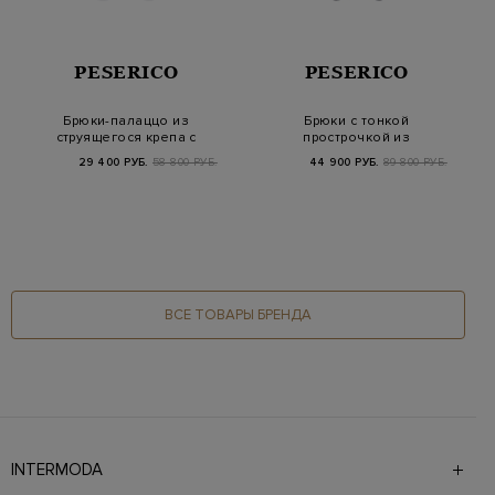
PESERICO
PESERICO
Брюки-палаццо из
Брюки с тонкой
струящегося крепа с
прострочкой из
ювелирными цепочк…
пайеток и ювелирной
29 400 РУБ.
58 800 РУБ.
44 900 РУБ.
89 800 РУБ.
дета…
ВСЕ ТОВАРЫ БРЕНДА
INTERMODA