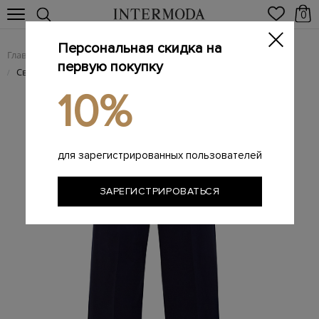
0
Персональная скидка на
Главная
Женщинам
Женская одежда
Женские брюки
/
/
/
первую покупку
Свободные брюки-палаццо из хлопка с эластичным поясом
/
10%
для зарегистрированных пользователей
ЗАРЕГИСТРИРОВАТЬСЯ